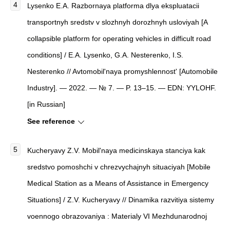
Lysenko E.A. Razbornaya platforma dlya ekspluatacii
transportnyh sredstv v slozhnyh dorozhnyh usloviyah [A
collapsible platform for operating vehicles in difficult road
conditions] / E.A. Lysenko, G.A. Nesterenko, I.S.
Nesterenko // Avtomobil'naya promyshlennost' [Automobile
Industry]. — 2022. — № 7. — P. 13–15. — EDN: YYLOHF.
[in Russian]
See reference
Kucheryavy Z.V. Mobil'naya medicinskaya stanciya kak
sredstvo pomoshchi v chrezvychajnyh situaciyah [Mobile
Medical Station as a Means of Assistance in Emergency
Situations] / Z.V. Kucheryavy // Dinamika razvitiya sistemy
voennogo obrazovaniya : Materialy VI Mezhdunarodnoj