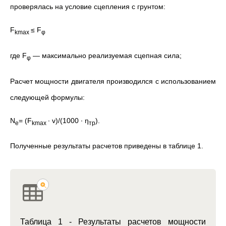
проверялась на условие сцепления с грунтом:
F
≤ F
kmax
φ
где
F
— максимально реализуемая сцепная сила;
φ
Расчет мощности двигателя производился с использованием
следующей формулы:
N
= (
F
∙ v)/(1000 ∙ η
).
e
kmax
тр
Полученные результаты расчетов приведены в таблице 1.
Таблица 1 - Результаты расчетов мощности