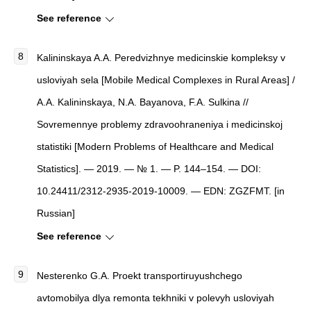
See reference
Kalininskaya A.A. Peredvizhnye medicinskie kompleksy v
usloviyah sela [Mobile Medical Complexes in Rural Areas] /
A.A. Kalininskaya, N.A. Bayanova, F.A. Sulkina //
Sovremennye problemy zdravoohraneniya i medicinskoj
statistiki [Modern Problems of Healthcare and Medical
Statistics]. — 2019. — № 1. — P. 144–154. — DOI:
10.24411/2312-2935-2019-10009. — EDN: ZGZFMT. [in
Russian]
See reference
Nesterenko G.A. Proekt transportiruyushchego
avtomobilya dlya remonta tekhniki v polevyh usloviyah