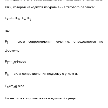
тяги, которая находится из уравнения тягового баланса:
F
=F
+F
+F
+F
k
f
h
w
j
где:
F
— сила сопротивления качению, определяется по
f
формуле:
F
=m
g∙f∙cosα
f
a
F
— сила сопротивления подъему с углом α:
h
F
=m
g∙sinα
h
a
Fw — сила сопротивления воздушной среды: