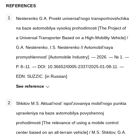
REFERENCES
Nesterenko G.A. Proekt universal'nogo transportrovshchika
na baze avtomobilya vysokoj prohodimosti [The Project of
a Universal Transporter Based on a High-Mobility Vehicle] /
G.A. Nesterenko, I.S. Nesterenko // Avtomobil'naya
promyshlennost' [Automobile Industry]. — 2026. — № 1. —
P. 8–11. — DOI: 10.36652/0005-2337/2025-01-08-11. —
EDN: SUZZIC. [in Russian]
See reference
Shkitov M.S. Aktual'nost' ispol'zovaniya mobil'nogo punkta
upravleniya na baze avtomobilya povyshennoj
prohodimosti [The relevance of using a mobile control
center based on an all-terrain vehicle] / M.S. Shkitov, G.A.