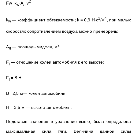
2
Fw=k
∙A
∙v
w
л
2
4
k
— коэффициент обтекаемости; k = 0,9 Н∙с
/м
, при малых
w
скоростях сопротивлением воздуха можно пренебречь;
2
A
— площадь миделя, м
л
F
— отношение колеи автомобиля к его высоте:
j
F
= В∙Н
j
B= 2,5 м— колея автомобиля;
H = 3,5 м — высота автомобиля.
Подставив значения в уравнение выше, была определена
максимальная сила тяги. Величина данной силы