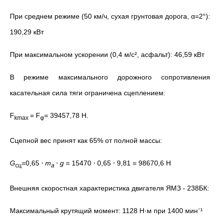
При среднем режиме (50 км/ч, сухая грунтовая дорога, α=2°):
190,29 кВт
При максимальном ускорении (0,4 м/с², асфальт): 46,59 кВт
В режиме максимального дорожного сопротивления
касательная сила тяги ограничена сцеплением:
F
= F
=
39457,78 Н.
kmax
φ
Сцепной вес принят как 65% от полной массы:
G
=0,65 ⋅
m
​⋅
g
= 15470 ⋅ 0,65 ⋅ 9,81 = 98670,6 Н
сц​
a
Внешняя скоростная характеристика двигателя ЯМЗ - 238БК:
Максимальный крутящий момент: 1128 Н·м при 1400 мин⁻¹