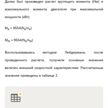
Далее был произведен расчет крутящего момента (Нм) и
максимального момента двигателя при максимальной
мощности (кВт):
М
= 9554(N
/n
)
е
e
e
M
= 9554
(
N
/n
)
N
e
N
Воспользовавшись методом Лейдермана, после
проведенного расчета, получили основные значения
величин внешней скоростной характеристики. Рассчитанные
значения приведены в таблице 2.