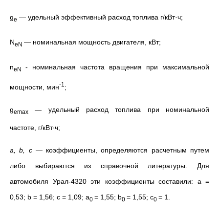
g
—
удельный эффективный расход топлива
г/кВт·ч;
e
N
—
номинальная мощность двигателя, кВт;
eN
n
-
номинальная частота вращения при максимальной
eN
-1
мощности, мин
;
g
—
удельный расход топлива при номинальной
emax
частоте, г/кВт∙ч;
a, b, c
— коэффициенты, определяются расчетным путем
либо выбираются из справочной литературы. Для
автомобиля Урал-4320 эти коэффициенты составили: a =
0,53; b = 1,56; с = 1,09; a
= 1,55; b
= 1,55; c
= 1.
0
0
0