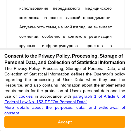
использование передвижного медицинского
комплекса на шасси высокой проходимости.
Актуальность темы, на мой взгляд, не вызывает
сомнений, особенно в контексте реализации
крупных инфраструктурных проектов в
труднодоступных регионах России и
Consent to the Privacy Policy, Processing, Storage of
Personal Data, and Collection of Statistical Information
зарубежных проектах РФ в отдаленных
The Privacy Policy, Processing, Storage of Personal Data, and
регионах.
Collection of Statistical Information defines the Operator's policy
regarding the processing of User Data when they use the
Resource, and also contains information about the implemented
Я полагаю, что автору удалось успешно
requirements for the protection of Users' personal data and the
use of
cookies
in accordance with
paragraph 1 of Article 6 of
решить поставленную задачу обоснования
Federal Law No. 152-FZ "On Personal Data"
.
выбора автомобиля Урал-4320 в качестве
More details about the purposes, data, and withdrawal of
consent
.
платформы для медицинского модуля. В
Accept
работе применен классический инженерный