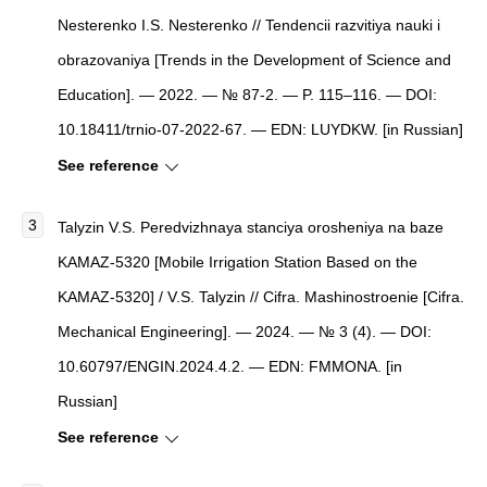
Nesterenko I.S. Nesterenko // Tendencii razvitiya nauki i
obrazovaniya [Trends in the Development of Science and
Education]. — 2022. — № 87-2. — P. 115–116. — DOI:
10.18411/trnio-07-2022-67. — EDN: LUYDKW. [in Russian]
See reference
Talyzin V.S. Peredvizhnaya stanciya orosheniya na baze
KAMAZ-5320 [Mobile Irrigation Station Based on the
KAMAZ-5320] / V.S. Talyzin // Cifra. Mashinostroenie [Cifra.
Mechanical Engineering]. — 2024. — № 3 (4). — DOI:
10.60797/ENGIN.2024.4.2. — EDN: FMMONA. [in
Russian]
See reference