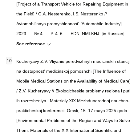
[Project of a Transport Vehicle for Repairing Equipment in
the Field] / G.A. Nesterenko, I.S. Nesterenko //
Avtomobil'naya promyshlennost' [Automobile Industry]. —
2023. — № 4. — P. 4–6. — EDN: NMLKHJ. [in Russian]
See reference
Kucheryavy Z.V. Vliyanie peredvizhnyh medicinskih stancij
na dostupnost' medicinskoj pomoshchi [The Influence of
Mobile Medical Stations on the Availability of Medical Care]
/ Z.V. Kucheryavy // Ekologicheskie problemy regiona i puti
ih razresheniya : Materialy XIX Mezhdunarodnoj nauchno-
prakticheskoj konferencii, Omsk, 15–17 maya 2025 goda
[Environmental Problems of the Region and Ways to Solve
Them: Materials of the XIX International Scientific and