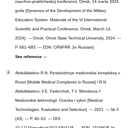
nauchno-prakticheskoj konferencii, Omsk, 14 marta 2024
goda [Dynamics of the Development of the Military
Education System: Materials of the VI International
Scientific and Practical Conference, Omsk, March 14,
2024]. — Omsk: Omsk State Technical University, 2024. —
P. 681–683. — EDN: CRNFRR. [in Russian]
See reference
Abdullabekov R.N. Peredvizhnye medicinskie kompleksy v
Rossii [Mobile Medical Complexes in Russia] / R.N.
Abdullabekov, V.E. Fedorchuk, T.V. Minnikova //
Medicinskie tekhnologii. Ocenka i vybor [Medical
Technologies. Evaluation and Selection]. — 2021. — № 3
(43). — P. 45–52. — DOI:
10.17116/medtech20214303145. — EDN: JZQWOP. [in