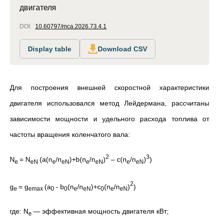
двигателя
DOI:
10.60797/mca.2026.73.4.1
Display table
Download CSV
Для построения внешней скоростной характеристики
двигателя использовался метод Лейдермана, рассчитаны
зависимости мощности и удельного расхода топлива от
частоты вращения коленчатого вала:
2
3
N
= N
(a(n
/n
)+b(n
/n
)
– c(n
/n
)
)
e
eN
e
eN
e
eN
e
eN
2
g
= g
(a
- b
(n
/n
)+c
(n
/n
)
)
e
emax
0
0
e
eN
0
e
eN
где:
N
—
эффективная мощность двигателя
кВт;
e