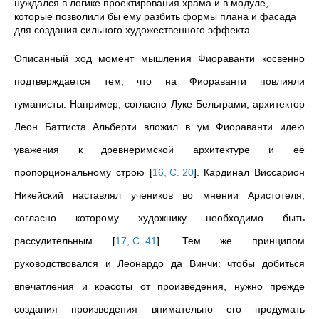
нуждался в логике проектирования храма и в модуле,
которые позволили бы ему разбить формы плана и фасада
для создания сильного художественного эффекта.
Описанный ход момент мышления Фиораванти косвенно
подтверждается тем, что на Фиораванти повлияли
гуманисты. Например, согласно Луке Бельтрами, архитектор
Леон Баттиста Альберти вложил в ум Фиораванти идею
уважения к древнеримской архитектуре и её
пропорциональному строю
[
16, С. 20
]
. Кардинал Виссарион
Никейский наставлял учеников во мнении Аристотеля,
согласно которому художнику необходимо быть
рассудительным
[
17, С. 41
]
. Тем же принципом
руководствовался и Леонардо да Винчи: чтобы добиться
впечатления и красоты от произведения, нужно прежде
создания произведения внимательно его продумать