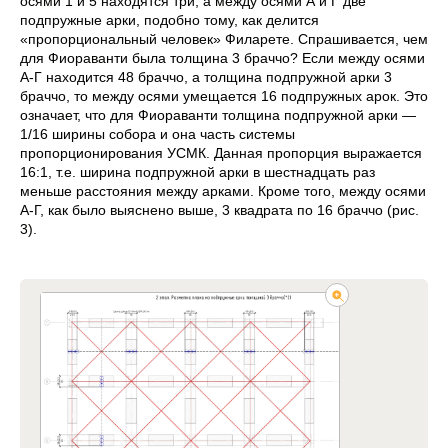
осями 1 и 5 находятся три, а между осями А и Г две
подпружные арки, подобно тому, как делится
«пропорциональный человек» Филарете. Спрашивается, чем
для Фиораванти была толщина 3 браччо? Если между осями
А-Г находится 48 браччо, а толщина подпружной арки 3
браччо, то между осями умещается 16 подпружных арок. Это
означает, что для Фиораванти толщина подпружной арки —
1/16 ширины собора и она часть системы
пропорционирования УСМК. Данная пропорция выражается
16:1, т.е. ширина подпружной арки в шестнадцать раз
меньше расстояния между арками. Кроме того, между осями
А-Г, как было выяснено выше, 3 квадрата по 16 браччо (рис.
3).