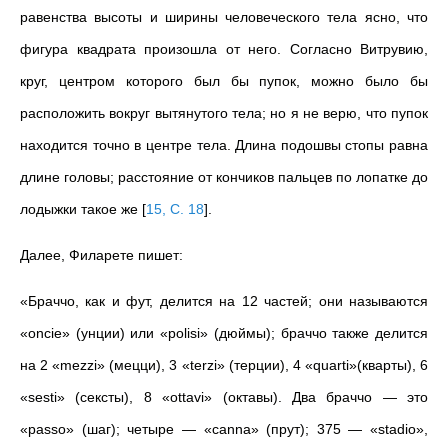
равенства высоты и ширины человеческого тела ясно, что
фигура квадрата произошла от него. Согласно Витрувию,
круг, центром которого был бы пупок, можно было бы
расположить вокруг вытянутого тела; но я не верю, что пупок
находится точно в центре тела. Длина подошвы стопы равна
длине головы; расстояние от кончиков пальцев по лопатке до
лодыжки такое же
[
15, С. 18
]
.
Далее, Филарете пишет:
«Браччо, как и фут, делится на 12 частей; они называются
«oncie» (унции) или «polisi» (дюймы); браччо также делится
на 2 «mezzi» (мецци), 3 «terzi» (терции), 4 «quarti»(кварты), 6
«sesti» (сексты), 8 «ottavi» (октавы). Два браччо — это
«
passo
» (шаг); четыре — «
canna
» (прут); 375 — «
stadio
»,