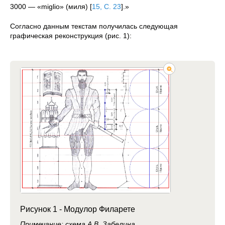
3000 — «
miglio
» (миля)
[
15, С. 23
]
.»
Согласно данным текстам получилась следующая
графическая реконструкция (рис. 1):
Рисунок 1 - Модулор Филарете
Примечание: схема А.В. Забелина