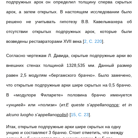
подпружных арок он определил толщину сперва скрытых
арок, а затем открытых. В настоящем исследовании было
решено не учитывать гипотезу В.В. Кавельмахера об
отсутствии открытых подпружных арок, которые были
возведены реставраторами XVII века
[
2, С. 220
]
.
Согласно чертежам Л. Давида, скрытые подпружные арки во
внешних стенах толщиной 1328,535 мм. Данный размер
равен 2,5 модулям «бергамского браччо». Было замечено,
что открытые подпружные арки шире скрытых на 0,5 браччо.
В «модулоре Филарете» половина браччо именуется
«унцией» или «полизи» (ит.
E queste s'appellano
once
; et in
alcuno luogho s'appellano
polisi
)
[
15, С. 23
]
.
Итак, открытые подпружные арки шире скрытых на одну
унцию и составляют 3 браччо. Стоит отметить, что между