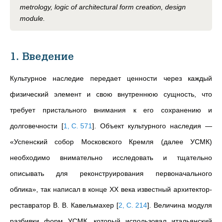
metrology, logic of architectural form creation, design
module.
1. Введение
Культурное наследие передает ценности через каждый
физический элемент и свою внутреннюю сущность, что
требует пристального внимания к его сохранению и
долговечности
[
1, С. 571
]
. Объект культурного наследия —
«Успенский собор Московского Кремля (далее УСМК)
необходимо внимательно исследовать и тщательно
описывать для реконструирования первоначального
облика», так написал в конце XX века известный архитектор-
реставратор В. В. Кавельмахер
[
2, С. 214
]
. Величина модуля
разбивки форм УСМК, который использовал итальянский