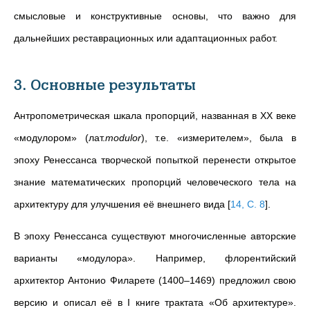
смысловые и конструктивные основы, что важно для
дальнейших реставрационных или адаптационных работ.
3. Основные результаты
Антропометрическая шкала пропорций, названная в XX веке
«модулором» (лат.
modulor
), т.е. «измерителем», была в
эпоху Ренессанса творческой попыткой перенести открытое
знание математических пропорций человеческого тела на
архитектуру для улучшения её внешнего вида
[
14, С. 8
]
.
В эпоху Ренессанса существуют многочисленные авторские
варианты «модулора». Например, флорентийский
архитектор Антонио Филарете (1400–1469) предложил свою
версию и описал её в I книге трактата «Об архитектуре».