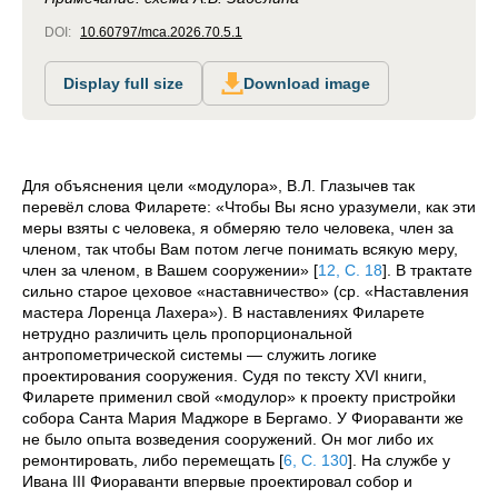
DOI:
10.60797/mca.2026.70.5.1
Display full size
Download image
Для объяснения цели «модулора», В.Л. Глазычев так
перевёл слова Филарете: «Чтобы Вы ясно уразумели, как эти
меры взяты с человека, я обмеряю тело человека, член за
членом, так чтобы Вам потом легче понимать всякую меру,
член за членом, в Вашем сооружении»
[
12, С. 18
]
. В трактате
сильно старое цеховое «наставничество» (ср. «Наставления
мастера Лоренца Лахера»). В наставлениях Филарете
нетрудно различить цель пропорциональной
антропометрической системы — служить логике
проектирования сооружения. Судя по тексту XVI книги,
Филарете применил свой «модулор» к проекту пристройки
собора Санта Мария Маджоре в Бергамо. У Фиораванти же
не было опыта возведения сооружений. Он мог либо их
ремонтировать, либо перемещать
[
6, С. 130
]
. На службе у
Ивана III Фиораванти впервые проектировал собор и