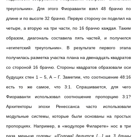
треугольник». Для этого Фиораванти взял 48 браччо по
длине и по высоте 32 браччо. Первую сторону он поделил на
четыре, а вторую на три части, по 16 браччо каждая. Таким
образом, диагональ составила пять частей, и получился
«египетский треугольник». В результате первого этапа
получилась разметка участка плана на двенадцать квадратов
со стороной 16 браччо. Стороны квадратов образовали оси
будущих стен 1 – 5, А – Г. Заметим, что соотношение 48:16
есть то же самое, что 3:1. Спрашивается, для чего
Фиораванти использовал соотношение пропорцию 3:1?
Архитекторы эпохи Ренессанса часто использовали
модульные системы, которые были основаны на простых
пропорциях. Например, в «модулоре Филарете» нос в три
раза меньше головы: «
[Голова] делится […] на 3 длины