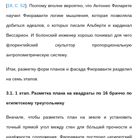
[
18, С. 52
]
. Поэтому вполне вероятно, что Антонио Филарете
научил Фиораванти логике мышления, которая позволяла
добиться идеалов, о которых писали Альберти и кардинал
Виссарион. И болонский инженер хорошо понимал для чего
флорентийский скульптор пропорциональную
антропометрическую систему.
Итак, разметку форм планов и фасада Фиораванти разделил
на семь этапов.
3.1. 1 этап. Разметка плана на квадраты по 16 браччо по
египетскому треугольнику
Вначале, чтобы разметить план на земле и установить
точный прямой угол между стен для бóльшей прочности и
надёжности сооружения, Фиораванти построил «египетский