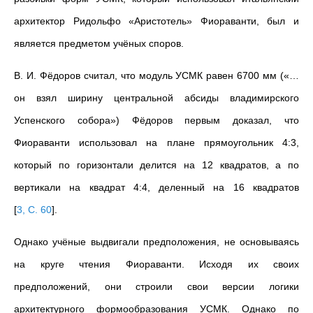
архитектор Ридольфо «Аристотель» Фиораванти, был и
является предметом учёных споров.
В. И. Фёдоров считал, что модуль УСМК равен 6700 мм («…
он взял ширину центральной абсиды владимирского
Успенского собора») Фёдоров первым доказал, что
Фиораванти использовал на плане прямоугольник 4:3,
который по горизонтали делится на 12 квадратов, а по
вертикали на квадрат 4:4, деленный на 16 квадратов
[
3, С. 60
]
.
Однако учёные выдвигали предположения, не основываясь
на круге чтения Фиораванти. Исходя их своих
предположений, они строили свои версии логики
архитектурного формообразования УСМК. Однако по