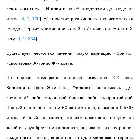
использовалась в Италии и за её пределами до введения
метра
[
8, С. 100
]
. Её значение различалось в зависимости от
города. Первые упоминания о ней в Италии относятся к XI
веку
[
9, С. 334
]
.
Существует несколько мнений, какую вариацию «браччо»
использовал Антонио Филарете.
По версии немецкого историка искусства XIX века
Вольфганга фон Эттингена, Филарете использовал для
измерений либо миланский браччо, либо флорентийский.
Первый составляет почти 60 сантиметров, а именно 0,5865
метра. Учёный признавал, что сам архитектор не уточнял
какой из двух браччо использовал, но, исходя из внутренних
свидетельств текста, вероятнее, что для миланского герцога