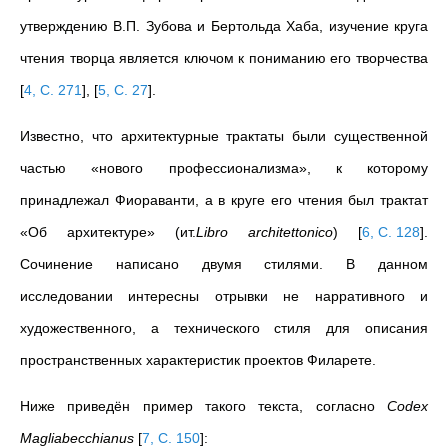
утверждению В.П. Зубова и Бертольда Хаба, изучение круга
чтения творца является ключом к пониманию его творчества
[
4, С. 271
]
,
[
5, С. 27
]
.
Известно, что архитектурные трактаты были существенной
частью «нового профессионализма», к которому
принадлежал Фиораванти, а в круге его чтения был трактат
«Об архитектуре» (ит.
Libro architettonico
)
[
6, С. 128
]
.
Сочинение написано двумя стилями. В данном
исследовании интересны отрывки не нарративного и
художественного, а технического стиля для описания
пространственных характеристик проектов Филарете.
Ниже приведён пример такого текста, согласно
Codex
Magliabecchianus
[
7, С. 150
]
: