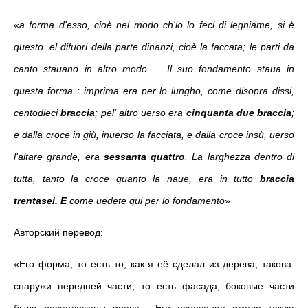
«
a forma d'esso, cioè nel modo ch'io lo feci di legniame, si è
questo: el difuori della parte dinanzi, cioè la faccata; le parti da
canto stauano in altro modo ... Il suo fondamento staua in
questa forma : imprima era per lo lungho, come disopra dissi,
centodieci
braccia
; pel' altro uerso era
cinquanta due braccia
;
e dalla croce in giù, inuerso la facciata, e dalla croce insù, uerso
l'altare grande, era
sessanta quattro
. La larghezza dentro di
tutta, tanto la croce quanto la naue, era in tutto
braccia
trentasei. E
come uedete qui per lo fondamento
»
Авторский перевод:
«Его форма, то есть то, как я её сделал из дерева, такова:
снаружи передней части, то есть фасада; боковые части