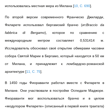
использовалась местная мера из Милана
[
10, С. 690
]
.
По второй версии современного Франческо Джиларди,
Филарете использовал бергамский браччо (ит.
Braccio da
fabbrica di Bergamo
), которое
по сравнению с
международным метром составляет 0,531414 м.
Исследователь обосновал своё открытие обмерами часовни
собора Святой Марии в Бергамо, который находится в 50 км
от Милана, и принадлежит к ломбардско-романской
архитектуре
[
11, С. 75
]
.
В 1450 годы Фиораванти работал вместе с Филарете в
Милане. Они участвовали в постройке Оспедале Маджоре.
Фиораванти мог воспользоваться браччо и в целом
«модулором Филарете» (описанный в первой книге трактата)