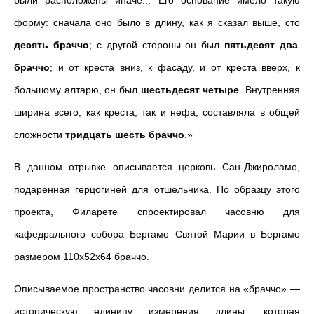
были расположены иначе... Его основание имело такую
форму: сначала оно было в длину, как я сказал выше, сто
десять браччо
; с другой стороны он был
пятьдесят два
браччо
; и от креста вниз, к фасаду, и от креста вверх, к
большому алтарю, он был
шестьдесят четыре
. Внутренняя
ширина всего, как креста, так и нефа, составляла в общей
сложности
тридцать шесть браччо
.»
В данном отрывке описывается церковь Сан-Джироламо,
подаренная герцогиней для отшельника. По образцу этого
проекта, Филарете спроектировал часовню для
кафедрального собора Бергамо Святой Марии в Бергамо
размером 110х52х64 браччо.
Описываемое пространство часовни делится на «браччо» —
историческую единицу измерения длины, которая