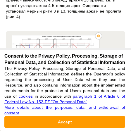
браччо» выяснилось, что между арками 13 браччо, т.е. в
пролёт укладывается 4-5 толщин арок. Фиораванти
установил мерный ритм 3 и 13, толщины арки и её пролёта
(рис. 4).
Consent to the Privacy Policy, Processing, Storage of
Personal Data, and Collection of Statistical Information
The Privacy Policy, Processing, Storage of Personal Data, and
Collection of Statistical Information defines the Operator's policy
regarding the processing of User Data when they use the
Resource, and also contains information about the implemented
requirements for the protection of Users' personal data and the
use of
cookies
in accordance with
paragraph 1 of Article 6 of
Federal Law No. 152-FZ "On Personal Data"
.
More details about the purposes, data, and withdrawal of
consent
.
Рисунок 4 - Этап 3. Разметка плана на
подпружные арки пролетом по 13 браччо
Accept
Примечание: чертеж А.В. Забелина