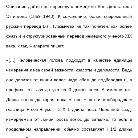
Описание даётся по переводу с немецкого Вольфганга фон
Эттингена (1859–1943). К сожалению, более современный
русский перевод В.Л. Глазычева не так понятен, как более
сжатый и структурированный перевод немецкого учёного XIX
века. Итак, Филарете пишет:
«[…] человеческая голова подходит в качестве единицы
измерения из-за своей важности, красоты и делимости. Ведь
она делится от линии волос надо лбом до подбородка и, в
профиль, от глаз до уха на 3 длины носа. А именно так:
Длина волос до корня носа + нос + рот и подбородок =
глазница + сон + ухо = 3 X 1 длина носа. Черепной свод,
измеряемый от линии роста волос до затылка, то есть в
продольном направлении, обычно составляет I 1/2 длины