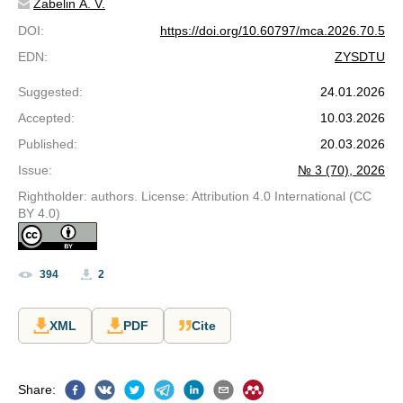
Zabelin A. V.
DOI
:
https://doi.org/10.60797/mca.2026.70.5
EDN
:
ZYSDTU
Suggested
:
24.01.2026
Accepted
:
10.03.2026
Published
:
20.03.2026
Issue
:
№ 3 (70), 2026
Rightholder: authors. License: Attribution 4.0 International (CC
BY 4.0)
394
2
XML
PDF
Cite
Share
: