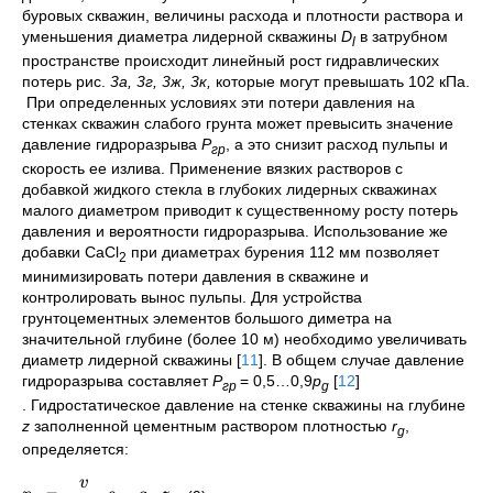
буровых скважин, величины расхода и плотности раствора и
уменьшения диаметра лидерной скважины
D
в затрубном
l
пространстве происходит линейный рост гидравлических
потерь рис.
3а, 3г, 3ж, 3к,
которые могут превышать 102 кПа.
При определенных условиях эти потери давления на
стенках скважин слабого грунта может превысить значение
давление гидроразрыва
P
, а это снизит расход пульпы и
гр
скорость ее излива. Применение вязких растворов с
добавкой жидкого стекла в глубоких лидерных скважинах
малого диаметром приводит к существенному росту потерь
давления и вероятности гидроразрыва. Использование же
добавки CaCl
при диаметрах бурения 112 мм позволяет
2
минимизировать потери давления в скважине и
контролировать вынос пульпы. Для устройства
грунтоцементных элементов большого диметра на
значительной глубине (более 10 м) необходимо увеличивать
диаметр лидерной скважины
[
11
]
. В общем случае давление
гидроразрыва составляет
P
=
0,5…0,9
p
[
12
]
гр
g
. Гидростатическое давление на стенке скважины на глубине
z
заполненной цементным раствором плотностью
r
,
g
определяется:
v
=
⋅
⋅