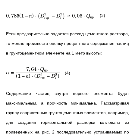
2
2
0
,
785
(
1
−
)
⋅
−
≅
0
,
06
⋅
(3)
(
)
n
D
D
Q
цр
гцэ
l
Если предварительно задается расход цементного раствора,
то можно произвести оценку процентного содержания частиц
в грунтоцементном элементе на 1 метр высоты:
7
,
64
⋅
Q
цр
=
α
(4)
(
1
−
)
⋅
(
−
)
2
2
n
D
D
гцэ
l
Содержание частиц внутри первого элемента будет
максимальным, а прочность минимальна.
Рассматривая
группу сопряженных грунтоцементных элементов, например,
для создания горизонтальной распорки котлована из
приведенных на рис. 2 последовательно устраиваемых по