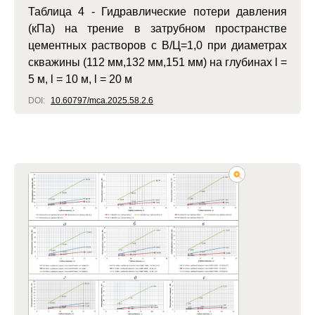
Таблица 4 - Гидравлические потери давления
(кПа) на трение в затрубном пространстве
цементных растворов с В/Ц=1,0 при диаметрах
скважины (112 мм,132 мм,151 мм) на глубинах l =
5 м, l = 10 м, l = 20 м
DOI:
10.60797/mca.2025.58.2.6