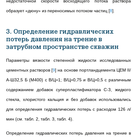
недостаточной скорости восходящего потока раствора
образует «дюну» из переносимых потоком частиц
[
8
]
.
3. Определение гидравлических
потерь давления на трение в
затрубном пространстве скважин
Параметры вязкости степенной жидкости исследованных
цементных растворов
[
9
]
на основе портландцемента ЦЕМ II/
А-Ш32,5 Б (М400) с В/Ц=1; В/Ц=0,75 и В/Ц=0,5 с различным
содержанием добавок суперпластификатора С-3, жидкого
стекла, хлористого кальция и без добавок использовались
для определения гидравлических потерь с расходом 126 л/
мин
(
см. табл. 2, табл. 3, табл. 4
)
.
Определение гидравлических потерь давления на трение в