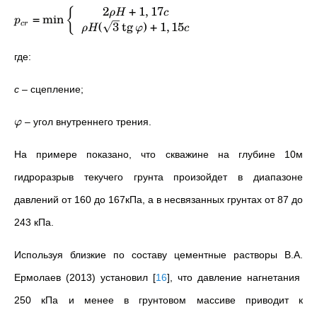
2
+
1
,
17
{
ρ
H
c
=
min
p
(
3
tg
)
+
1
,
15
cr
ρ
H
φ
c
где:
с
– сцепление;
– угол внутреннего трения.
φ
На примере показано, что скважине на глубине 10м
гидроразрыв текучего грунта произойдет в диапазоне
давлений от 160 до 167кПа, а в несвязанных грунтах от 87 до
243 кПа.
Используя близкие по составу цементные растворы В.А.
Ермолаев (2013) установил
[
16
]
, что давление нагнетания
250 кПа и менее в грунтовом массиве приводит к