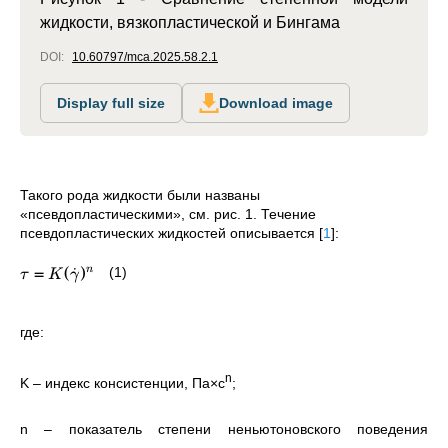
жидкости, вязкопластической и Бингама
DOI:
10.60797/mca.2025.58.2.1
Display full size
Download image
Такого рода жидкости были названы
«псевдопластическими», см. рис. 1. Течение
псевдопластических жидкостей описывается
[
1
]
:
=
(
˙
)
(1)
n
τ
K
γ
где:
n
K – индекс
консистенции, Па×с
;
n
–
показатель степени неньютоновского поведения