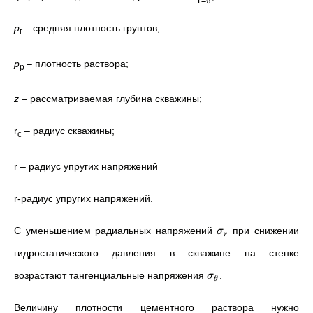
1
−
v
р
–
средняя плотность грунтов;
г
р
–
плотность раствора;
р
z
– рассматриваемая глубина скважины;
r
– радиус скважины;
с
r – радиус упругих напряжений
r-радиус упругих напряжений.
С уменьшением радиальных напряжений
при снижении
σ
r
гидростатического давления в скважине на стенке
возрастают тангенциальные напряжения
.
σ
θ
Величину плотности цементного раствора нужно