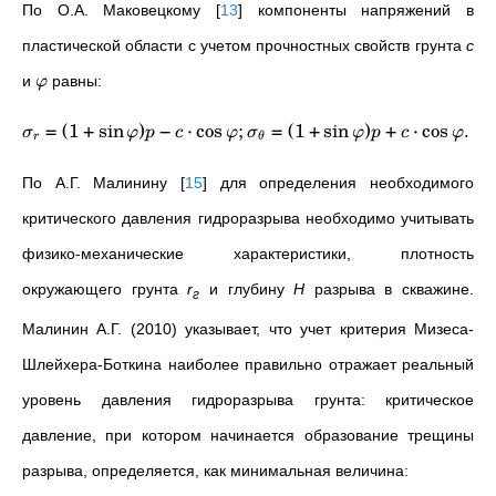
По О.А. Маковецкому
[
13
]
компоненты напряжений в
пластической области с учетом прочностных свойств грунта
с
и
равны:
φ
=
(
1
+
sin
)
−
⋅
cos
;
=
(
1
+
sin
)
+
⋅
cos
.
σ
φ
p
c
φ
σ
φ
p
c
φ
r
θ
По А.Г. Малинину
[
15
]
для определения необходимого
критического давления гидроразрыва необходимо учитывать
физико-механические характеристики, плотность
окружающего грунта
r
и глубину
H
разрыва в скважине.
г
Малинин А.Г. (2010) указывает, что учет критерия Мизеса-
Шлейхера-Боткина наиболее правильно отражает реальный
уровень давления гидроразрыва грунта: критическое
давление, при котором начинается образование трещины
разрыва, определяется, как минимальная величина: