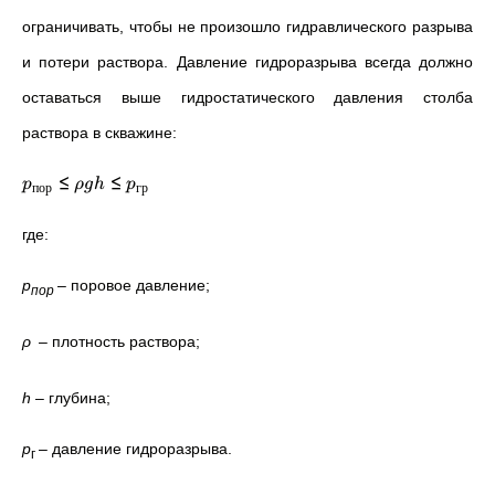
ограничивать, чтобы не произошло гидравлического разрыва
и потери раствора. Давление гидроразрыва всегда должно
оставаться выше гидростатического давления столба
раствора в скважине:
≤
≤
p
ρ
g
h
p
пор
гр
где:
p
– поровое давление;
пор
ρ
–
плотность раствора;
h
–
глубина;
р
–
давление гидроразрыва.
г