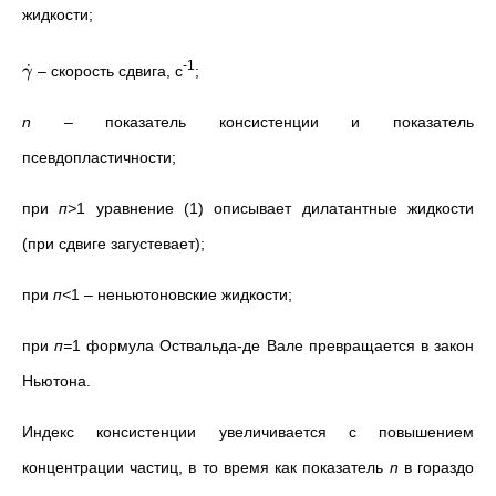
жидкости;
˙
-1
–
скорость сдвига, с
;
γ
n
–
показатель консистенции и
показатель
псевдопластичности;
при
п>
1 уравнение (1) описывает дилатантные жидкости
(при сдвиге загустевает);
при
п<
1
–
неньютоновские жидкости;
при
п=
1 формула Оствальда-де Вале превращается в закон
Ньютона.
Индекс консистенции увеличивается с повышением
концентрации частиц, в то время как показатель
n
в гораздо