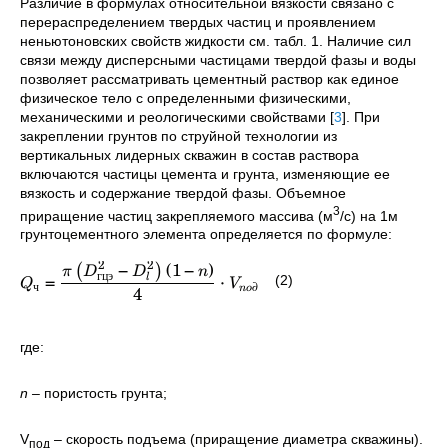
Различие в формулах относительной вязкости связано с
перераспределением твердых частиц и проявлением
неньютоновских свойств жидкости см. табл. 1. Наличие сил
связи между дисперсными частицами твердой фазы и воды
позволяет рассматривать цементный раствор как единое
физическое тело с определенными физическими,
механическими и реологическими свойствами
[
3
]
. При
закреплении грунтов по струйной технологии из
вертикальных лидерных скважин в состав раствора
включаются частицы цемента и грунта, изменяющие ее
вязкость и содержание твердой фазы. Объемное
3
приращение частиц закрепляемого массива (м
/с) на 1м
грунтоцементного элемента определяется по формуле:
2
2
−
(
1
−
)
(
)
π
D
D
n
гцэ
=
⋅
(2)
l
Q
V
ч
∂
4
n
o
где:
n –
пористость грунта;
V
– скорость подъема (приращение диаметра скважины).
под