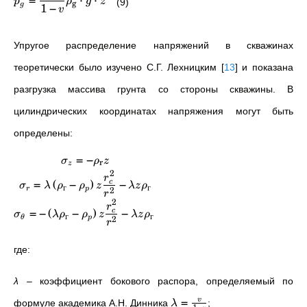
p
ρ
g
z
(9)
g
1
−
g
v
Упругое распределение напряжений в скважинах
теоретически было изучено С.Г. Лехницким
[
13
]
и показана
разгрузка массива грунта со стороны скважины. В
цилиндрических координатах напряжения могут быть
определены:
=
−
σ
ρ
z
r
z
2
r
=
(
−
)
−
c
σ
λ
ρ
ρ
z
λ
z
ρ
г
г
2
r
p
r
2
r
=
−
(
−
)
−
c
σ
λ
ρ
ρ
z
λ
z
ρ
г
г
2
θ
p
r
где:
λ
– коэффициент бокового распора, определяемый по
=
v
формуле академика А.Н. Динника
;
λ