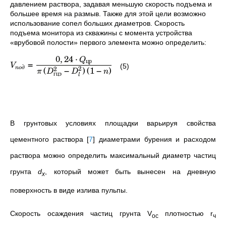
давлением раствора, задавая меньшую скорость подъема и
большее время на размыв. Также для этой цели возможно
использование сопел больших диаметров. Скорость
подъема монитора из скважины с момента устройства
«врубовой полости» первого элемента можно определить:
0
,
24
⋅
Q
цр
=
V
(5)
∂
(
−
)
(
1
−
)
2
2
n
o
π
D
D
n
гцэ
l
В грунтовых условиях площадки варьируя свойства
цементного раствора
[
7
]
диаметрами бурения и расходом
раствора можно определить максимальный диаметр частиц
грунта
d
, который может быть вынесен на дневную
x
поверхность в виде излива пульпы.
Скорость осаждения частиц грунта V
плотностью r
ос
ч