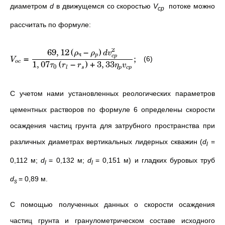
диаметром
d
в движущемся со скоростью
V
потоке можно
ср
рассчитать по формуле:
2
69
,
12
(
−
)
ρ
ρ
d
v
ч
=
;
p
c
p
(6)
V
1
,
07
(
−
)
+
3
,
33
oc
τ
r
r
η
v
0
l
s
p
c
p
С учетом нами установленных реологических параметров
цементных растворов по формуле 6 определены скорости
осаждения частиц грунта для затрубного пространства при
различных диаметрах вертикальных лидерных скважин (
d
=
l
0,112 м;
d
= 0,132 м;
d
= 0,151 м) и гладких буровых труб
l
l
d
=
0,89 м.
s
С помощью полученных данных о скорости осаждения
частиц грунта и гранулометрическом составе исходного