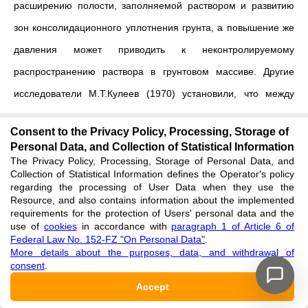
расширению полости, заполняемой раствором и развитию
зон консолидационного уплотнения грунта, а повышение же
давления может приводить к неконтролируемому
распространению раствора в грунтовом массиве. Другие
исследователи М.Т.Кулеев (1970) установили, что между
давлениями разрыва и инъекции раствора может
Consent to the Privacy Policy, Processing, Storage of
существовать разница от 3 до 5 раз. Однако для раскрытия
Personal Data, and Collection of Statistical Information
трещин в грунте давления должны быть достаточно велики
The Privacy Policy, Processing, Storage of Personal Data, and
Collection of Statistical Information defines the Operator's policy
[
17
]
. Все это является дополнительным свидетельством
regarding the processing of User Data when they use the
Resource, and also contains information about the implemented
неньютоновского поведения цементных растворов.
requirements for the protection of Users' personal data and the
use of
cookies
in accordance with
paragraph 1 of Article 6 of
По А.Камбефору
[
18
]
давление гидроразрыва зависит от
Federal Law No. 152-FZ "On Personal Data"
.
More details about the purposes, data, and withdrawal of
глубины инъекции и механических свойств грунта. В
consent
.
несвязных грунтах давление гидроразрыва равно:
Accept