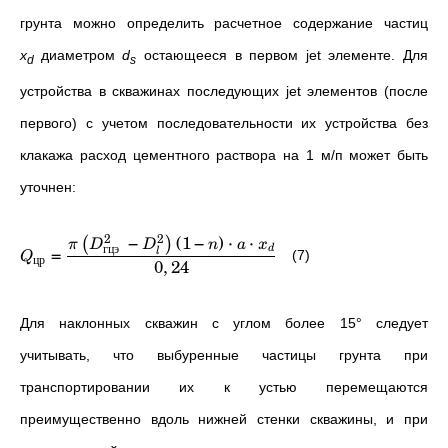
грунта можно определить расчетное содержание частиц
x
диаметром
d
остающееся в первом jet элементе. Для
d
s
устройства в скважинах последующих jet элементов (после
первого) с учетом последовательности их устройства без
клакажа расход цементного раствора на 1 м/п может быть
уточнен:
2
2
−
(
1
−
)
⋅
⋅
(
)
π
D
D
n
a
x
гцэ
=
d
l
(7)
Q
цр
0
,
24
Для наклонных скважин с углом более 15° следует
учитывать, что выбу­ренные частицы грунта при
транспортировании их к устью перемещаются
преимущественно вдоль нижней стенки скважины, и при