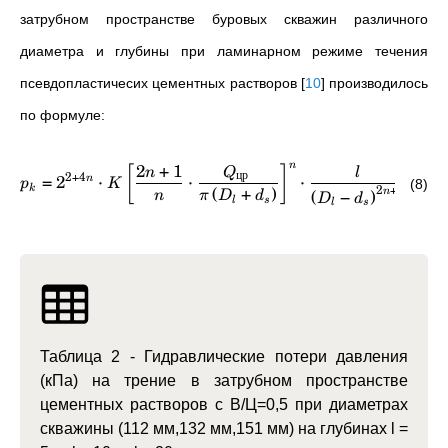
затрубном пространстве буровых скважин различного
диаметра и глубины при ламинарном режиме течения
псевдопластичесих цементных растворов
[
10
]
производилось
по формуле:
2
+
1
n
[
]
n
Q
l
цр
2
+
4
=
2
⋅
⋅
⋅
n
p
K
(8)
(
+
)
2
+
1
k
(
−
)
n
n
π
D
d
D
d
l
s
l
s
Таблица 2 - Гидравлические потери давления
(кПа) на трение в затрубном пространстве
цементных растворов с В/Ц=0,5 при диаметрах
скважины (112 мм,132 мм,151 мм) на глубинах l =