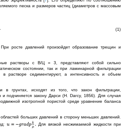
ляемого песка и размеров частиц (диаметров с массовым
5
(1)
 При росте давлений произойдет образование трещин и
ные растворы с В/Ц = 3, представляют собой сильно
татическом состоянии, так и при ламинарной фильтрации
 в растворе седиментируют, а интенсивность и объем
и в грунтах, исходят из того, что закон фильтрации,
и подчиняется закону Дарси (H. Darcy, 1856). Для случая
подвижной изотропной пористой среде уравнение баланса
з областей больших давлений в сторону меньших давлений.
=
−
k
ид:
grad
p
.
Для вязкой несжимаемой жидкости при
u
μ