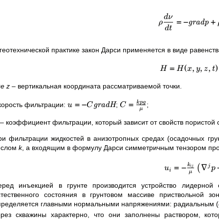
d
ν
=
−
+
grad
p
ρ
d
t
 геотехнической практике закон Дарси применяется в виде равенст
=
(
,
,
,
)
H
H
x
y
z
t
де z
–
вертикальная координата рассматриваемой точки.
=
−
=
k
p
g
корость фильтрации:
grad
H
;
;
u
C
C
μ
–
коэффициент фильтрации, который зависит от свойств пористой 
ри фильтрации жидкостей в анизотропных средах (осадочных гру
ислом
k
, а входящим в формулу Дарси симметричным тензором пр
=
−
∇
k
j
(
ij
u
p
i
μ
еред инъекцией в грунте производится устройство лидерной 
стественного состояния в грунтовом массиве приствольной зо
пределяется главными нормальными напряжениями: радиальным (
ерез скважины характерно, что они заполнены раствором, кот