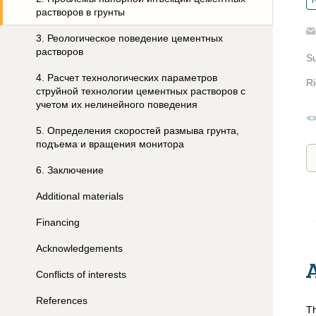
R
растворов в грунты
3
.
Реологическое поведение цементных
растворов
S
4
.
Расчет технологических параметров
Ri
струйной технологии цементных растворов с
учетом их нелинейного поведения
5
.
Определения скоростей размыва грунта,
подъема и вращения монитора
6
.
Заключение
Additional materials
Financing
Acknowledgements
Conflicts of interests
References
Th