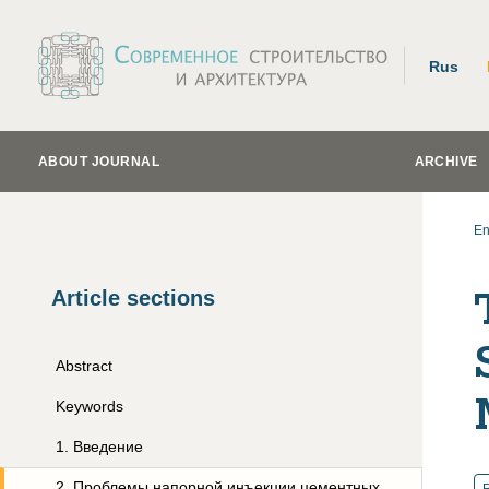
Rus
ABOUT JOURNAL
ARCHIVE
En
Article sections
Abstract
Keywords
1
.
Введение
2
.
Проблемы напорной инъекции цементных