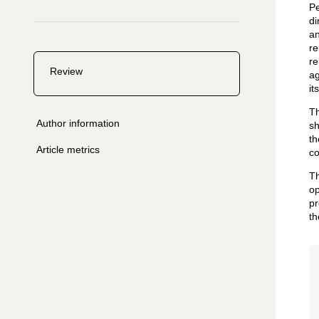
Pe
di
an
re
re
Review
ag
it
Th
Author information
sh
th
Article metrics
co
Th
op
pr
th