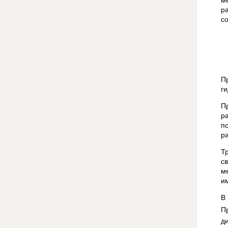
р
с
П
г
П
р
п
р
Т
с
м
и
В
П
д