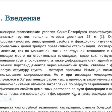
1. Введение
нженерно-геологические условия Санкт-Петербурга характериз
линистых грунтов, толщина которых достигает 25 м
[
1
]
. Он
еформативностью, анизотропией свойств и фракционно изменяю
троительных целей требуют превентивной стабилизации. Исследо
ементами, как по манжетной, так и по струйной технологии и 
меющие место на строительных площадках, такие как: «отсут
ылеватые грунты основания», а также деформации стен зданий 
нъекции портландцементов через манжетные трубы, связаны с 
оровую структуру грунта
–
методом пропитки. Инъекция возмо
спользования микроцементов. Но и при инъекции микроцеме
олучаются в 0,7 раз меньше расчетных, а прочность закрепленных 
ричиной снижения объемов закрепления по радиусу закрепления я
 физических свойств цементных растворов по пути фильтрации в п
остав песка, его коэффициент фильтрации К
, а также расходы, 
ф
]
,
[
3
]
,
[
4
]
.
 недостаткам струйной технологии, как правило, относят большо
орогое оборудование, используемое для работы с высокими да