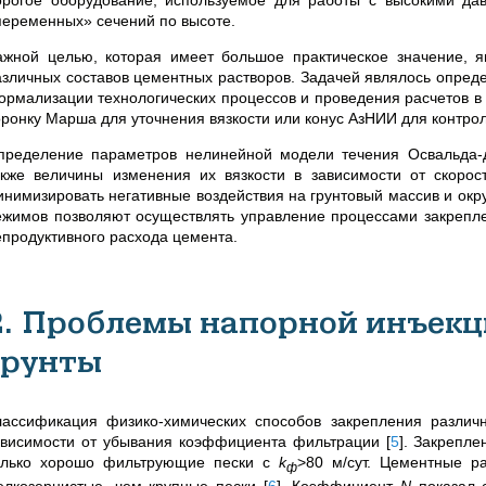
переменных» сечений по высоте.
ажной целью, которая имеет большое практическое значение, я
азличных составов цементных растворов. Задачей являлось опред
ормализации технологических процессов и проведения расчетов в
оронку Марша для уточнения вязкости или конус АзНИИ для контро
пределение параметров нелинейной модели течения Освальда-д
акже величины изменения их вязкости в зависимости от скорост
инимизировать негативные воздействия на грунтовый массив и окр
ежимов позволяют осуществлять управление процессами закрепл
епродуктивного расхода цемента.
2. Проблемы напорной инъекц
грунты
лассификация физико-химических способов закрепления разли
ависимости от убывания коэффициента фильтрации
[
5
]
. Закрепле
олько хорошо фильтрующие пески с
k
>80
м/сут. Цементные р
ф
елкозернистые, чем крупные пески
[
6
]
. Коэффициент
N
показал 