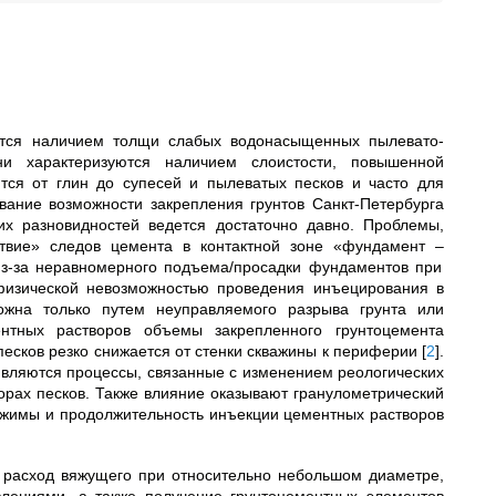
уются наличием толщи слабых водонасыщенных пылевато-
и характеризуются наличием слоистости, повышенной
тся от глин до супесей и пылеватых песков и часто для
вание возможности закрепления грунтов Санкт-Петербурга
их разновидностей ведется достаточно давно. Проблемы,
ствие» следов цемента в контактной зоне «фундамент
–
из-за неравномерного подъема/просадки фундаментов при
физической невозможностью проведения инъецирования в
жна только путем неуправляемого разрыва грунта или
нтных растворов объемы закрепленного грунтоцемента
песков резко снижается от стенки скважины к периферии
[
2
]
.
вляются процессы, связанные с изменением реологических
орах песков. Также влияние оказывают гранулометрический
режимы и продолжительность инъекции цементных растворов
й расход вяжущего при относительно небольшом диаметре,
влениями, а также получение грунтоцементных элементов