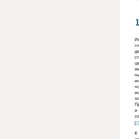
И
г
д
с
ц
и
п
и
п
и
п
П
и
с
[
2
К
д