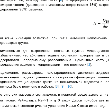
азмеров частиц (диаметров с массовым содержанием 15%) закреп
одержанием 95%) цемента:
D
1
=
N
d
85
ри
N
>24 инъекция возможна, при
N
<11 инъекция невозможна.
идроразрыв грунта.
рименяемые для закрепления песчаных грунтов микроцемент
азбавленные, нестабильные водные суспензии, которые как в с
одвергаются непрерывному расслаиванию. Цементные частицы
асслаивания зависят от концентрации
–
его плотности
[
2
]
.
радиционно, рассматривая фильтрационные движения жидкост
вязывающий градиент давления со скоростью фильтрации, линеен 
едленного стационарного движения несжимаемой жидкости в не
мпульса было получено в работах
[
8
]
,
[
9
]
,
[
10
]
.
 отсутствии массовых сил жидкость в пористой среде движется и
ри числах Рейнольдса Re<<1 и g=0 закон Дарси приобретает в
инамической вязкости
μ
=const уравнение Навье-Стокса имеет вид: