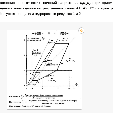
равнение теоретических значений напряжений
σ
σ
σ
с критерием
r
θ
z
ыделить типы сдвигового разрушения «типы А1, А2, B2» и один р
бразуется трещина и гидроразрыв рисунках 1 и 2.