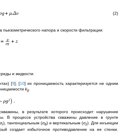
+
(2)
g
Δ
ρ
μ
ν
ва пьезометрического напора и скорости фильтрации:
=
+
p
z
ρ
g
среды и жидкости
.
нтах)
[
9
]
,
[
10
]
их проницаемость характеризуется не одним
оницаемости
k
.
ij
−
.
j
)
ρ
g
скважины, в результате которого происходит нарушение
ны. В процессе устройства скважины давление в грунте
σ
), тангенциальным (
σ
) и вертикальным (
σ
). Для инъекции
r
θ
z
орый создает избыточное противодавление на ее стенки.