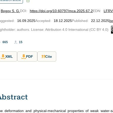
esearch article
Bogov S. G.
DOI
:
https://doi.org/10.60797/mca.2025.67.2
EDN
:
LFRV
uggested
:
16.09.2025
Accepted
:
18.12.2025
Published
:
22.12.2025
Is
ghtholder: authors. License: Attribution 4.0 International (CC BY 4.0)
665
15
XML
PDF
Cite
Abstract
e deformation and physical-mechanical properties of weak water-satur