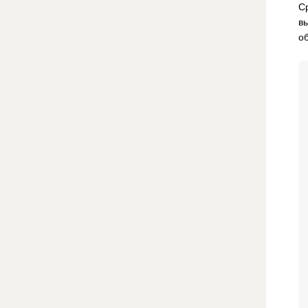
С
в
о