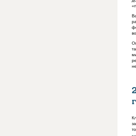
«
В
р
ф
в
О
т
м
р
н
К
з
т
м