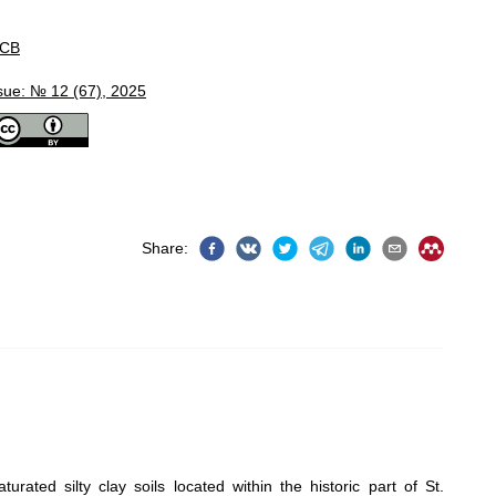
CB
sue: № 12 (67), 2025
Share
:
ated silty clay soils located within the historic part of St.