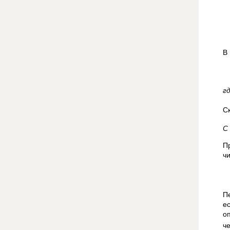
В
г
С
C
П
ч
П
е
о
ч