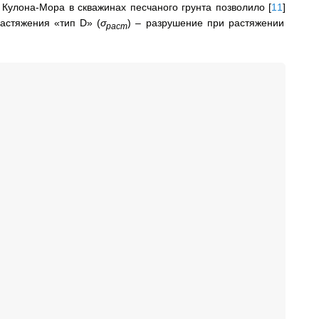
 Кулона-Мора в скважинах песчаного грунта позволило
[
11
]
астяжения «тип D» (
σ
)
–
разрушение при растяжении
раст