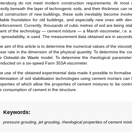
tersburg do not meet modern construction requirements. At most co
rectly beneath the layer of technogenic soils, and their thickness can 
d construction of new buildings, these soils inevitably become invol
liable foundation for old buildings, and especially new ones with 
inforcement. Currently, thousands of cubic metres of soil are being st
ent of the technology — cement mixture — a Marsh viscometer, i.e. a fu
s spreadability, is used. The measurement data obtained are in seconds 
e aim of this article is to determine the numerical values of the visco
ear rate in the dimension of the physical quantity. To determine the c
e Ostwald–de Waele model. To determine the rheological parameters
nducted on a six-speed Fann 35SA viscometer.
e use of the obtained experimental data made it possible to formalise 
timisation of soil stabilisation technologies using cement mortars ca
operties of which allow the properties of cement mixtures to be contr
e consumption of cement in the structure.
Keywords
:
pressure grouting, jet grouting, rheological properties of cement mixt