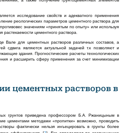
вляется исследование свойств и адекватного применения
еление реологических параметров цементного раствора для
 противовес значениям «принятым по опыту» или используя
ля растекаемости цементного раствора.
е Вале для цементных растворов различных составов, а
ей сдвига являются актуальной задачей т.к позволяют и
ужающие здания. Прогностические расчеты технологических
ения и расширить сферу применения за счет минимизации
ии цементных растворов в
чных грунтов приведена профессором Б.А. Ржаницыным в
ние цементами методами «пропитки» возможно, проводить
астворы фактически нельзя инъецировать в грунты более
свою эффективность
[
7
]
. Его определяют по соотношению