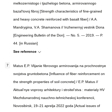
melkozernistogo i tjazhelogo betona, armirovannogo
bazal'tovoj fibroj [Strength characteristics of fine-grained
and heavy concrete reinforced with basalt fiber] / A.A.
Mandrygina, V.A. Shamanova // Inzhenernyj vestnik Dona
[Engineering Bulletin of the Don]. — No. 5. — 2019. — P.
44. [in Russian]
See reference
Matus E.P. Vlijanie fibrovogo armirovanija na prochnostnye
svojstva gruntobetona [Influence of fiber reinforcement on
the strength properties of soil concrete] / E.P. Matus //
Aktual'nye voprosy arhitektury i stroitel'stva : materialy HV
Mezhdunarodnoj nauchno-tehnicheskoj konferencii,
Novosibirsk, 19–21 aprelja 2022 goda [Actual issues of