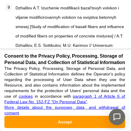
Dzhalilov A.T. Izuchenie modifikacii bazal'tovyh volokon i
vlijanie modificirovannyh volokon na svojstva betonnyh
smesej [Study of modification of basalt fibers and influence
of modified fibers on properties of concrete mixtures] / A.T.
Dzhalilov, E.S. Sottikulov, M.U. Karimov // Universum:
tehnicheskie nauki [Technical sciences]. — 2023. — No.10.
Consent to the Privacy Policy, Processing, Storage of
Personal Data, and Collection of Statistical Information
— P. 7-12. [in Russian]
The Privacy Policy, Processing, Storage of Personal Data, and
See reference
Collection of Statistical Information defines the Operator's policy
regarding the processing of User Data when they use the
Resource, and also contains information about the implemented
Knotko A.V. Modifikacija poverhnostnogo sloja bazal'tovogo
requirements for the protection of Users' personal data and the
use of
cookies
in accordance with
paragraph 1 of Article 6 of
volokna dlja uvelichenija korrozionnoj stojkosti v
Federal Law No. 152-FZ "On Personal Data"
.
More details about the purposes, data, and withdrawal of
fibrocementnyh kompozitah [Modification of the surface
consent
.
layer of basalt fiber to increase corrosion resistance in fiber
Accept
cement composites] / A.V. Knotko, A.A. Meledin, V.V.