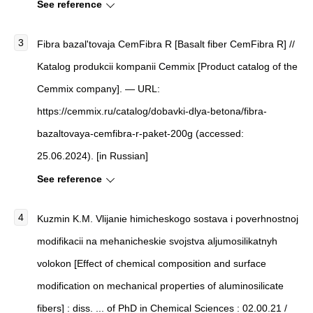
See reference
Fibra bazal'tovaja CemFibra R [Basalt fiber CemFibra R] //
Katalog produkcii kompanii Cemmix [Product catalog of the
Cemmix company]. — URL:
https://cemmix.ru/catalog/dobavki-dlya-betona/fibra-
bazaltovaya-cemfibra-r-paket-200g (accessed:
25.06.2024). [in Russian]
See reference
Kuzmin K.M. Vlijanie himicheskogo sostava i poverhnostnoj
modifikacii na mehanicheskie svojstva aljumosilikatnyh
volokon [Effect of chemical composition and surface
modification on mechanical properties of aluminosilicate
fibers] : diss. ... of PhD in Chemical Sciences : 02.00.21 /