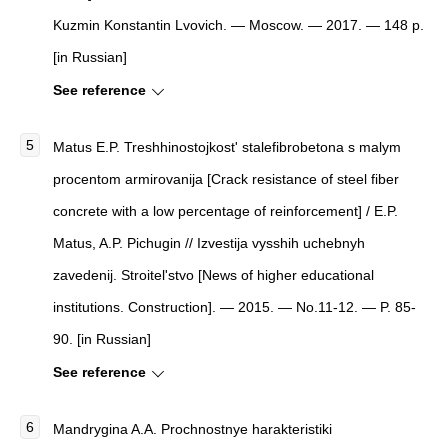
Kuzmin Konstantin Lvovich. — Moscow. — 2017. — 148 p.
[in Russian]
See reference
Matus E.P. Treshhinostojkost' stalefibrobetona s malym
procentom armirovanija [Crack resistance of steel fiber
concrete with a low percentage of reinforcement] / E.P.
Matus, A.P. Pichugin // Izvestija vysshih uchebnyh
zavedenij. Stroitel'stvo [News of higher educational
institutions. Construction]. — 2015. — No.11-12. — P. 85-
90. [in Russian]
See reference
Mandrygina A.A. Prochnostnye harakteristiki