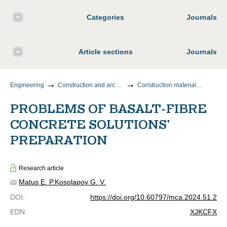
Categories
Journals
Article sections
Journals
Engineering
Construction and architecture
Construction materials and products
PROBLEMS OF BASALT-FIBRE
CONCRETE SOLUTIONS'
PREPARATION
Research article
Matus E. P.
Kosolapov G. V.
DOI
:
https://doi.org/10.60797/mca.2024.51.2
EDN
:
XJKCFX