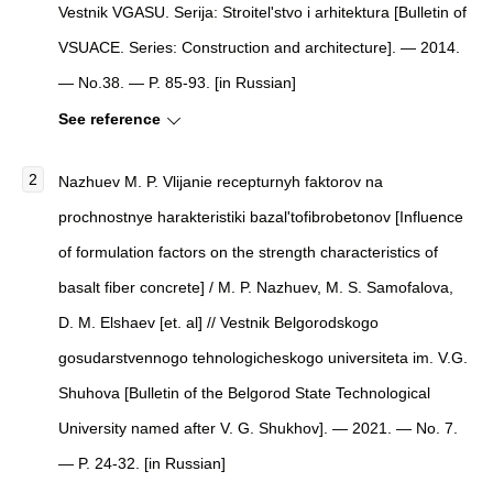
Vestnik VGASU. Serija: Stroitel'stvo i arhitektura [Bulletin of
VSUACE. Series: Construction and architecture]. — 2014.
— No.38. — P. 85-93. [in Russian]
See reference
Nazhuev M. P. Vlijanie recepturnyh faktorov na
prochnostnye harakteristiki bazal'tofibrobetonov [Influence
of formulation factors on the strength characteristics of
basalt fiber concrete] / M. P. Nazhuev, M. S. Samofalova,
D. M. Elshaev [et. al] // Vestnik Belgorodskogo
gosudarstvennogo tehnologicheskogo universiteta im. V.G.
Shuhova [Bulletin of the Belgorod State Technological
University named after V. G. Shukhov]. — 2021. — No. 7.
— P. 24-32. [in Russian]