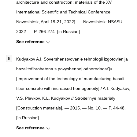
architecture and construction: materials of the XV
International Scientific and Technical Conference,
Novosibirsk, April 19-21, 2022]. — Novosibirsk: NSASU. —
2022. — P. 266-274. [in Russian]
See reference
Kudyakov A.I. Sovershenstvovanie tehnologii izgotovlenija
bazal'tofibrobetona s povyshennoj odnorodnost'ju
[Improvement of the technology of manufacturing basalt
fiber concrete with increased homogeneity] / A.I. Kudyakov,
V.S. Plevkov, K.L. Kudyakov // Stroitel'nye materialy
[Construction materials]. — 2015. — No. 10. — P. 44-48.
[in Russian]
See reference