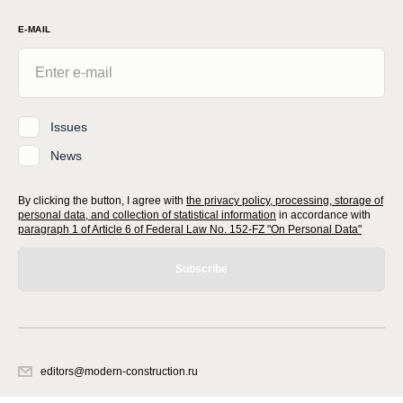
E-MAIL
Issues
News
By clicking the button, I agree with
the privacy policy, processing, storage of
personal data, and collection of statistical information
in accordance with
paragraph 1 of Article 6 of Federal Law No. 152-FZ "On Personal Data"
Subscribe
editors@modern-construction.ru
620066, Sverdlovsk region, Ekaterinburg, Akademicheskaya str. 11A, office