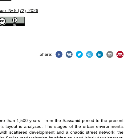
sue: № 5 (72), 2026
Share
:
more than 1,500 years—from the Sassanid period to the present
ty’s layout is analysed. The stages of the urban environment’s
ith scattered development and a chaotic street network; the