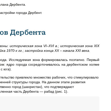
плана Дербента.
астройки города Дербент.
ов Дербента
 зоны:
историческая зона VI–XVI в.; историческая зона XIX
ка 1970-х гг.; застройка конца XX – начала XXI века.
рода. Исследуемая зона формировалась поэтапно. Первый
ом: ядро города сосредоточивалось на дербентском холме
с юга).
тельство привлекло множество рабочих, что стимулировало
ренней структуры города. На данном этапе развития
ственно город (шахристан), что подтверждают
ленная часть Дербента — рабад (рис. 1).