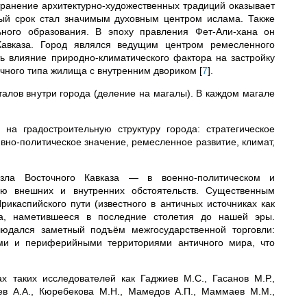
транение архитектурно-художественных традиций оказывает
ный срок стал значимым духовным центром ислама. Также
ьного образования. В эпоху правления Фет‑Али‑хана он
Кавказа. Город являлся ведущим центром ремесленного
ть влияние природно-климатического фактора на застройку
очного типа жилища с внутренним двориком
[
7
]
.
лов внутри города (деление на магалы). В каждом магале
а градостроительную структуру города: стратегическое
ивно‑политическое значение, ремесленное развитие, климат,
узла Восточного Кавказа — в военно‑политическом и
ью внешних и внутренних обстоятельств. Существенным
икаспийского пути (известного в античных источниках как
она, наметившееся в последние столетия до нашей эры.
людался заметный подъём межгосударственной торговли:
ями и периферийными территориями античного мира, что
 таких исследователей как Гаджиев М.С., Гасанов М.Р.,
цев А.А., Кюребекова М.Н., Мамедов А.П., Маммаев М.М.,