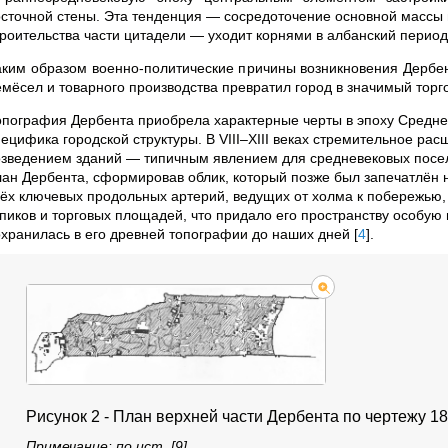
осточной стены. Эта тенденция — сосредоточение основной массы 
троительства части цитадели — уходит корнями в албанский период
аким образом военно‑политические причины возникновения Дербе
емёсел и товарного производства превратил город в значимый торг
опография Дербента приобрела характерные черты в эпоху Среднев
пецифика городской структуры. В VIII–XIII веках стремительное р
озведением зданий — типичным явлением для средневековых посел
лан Дербента, сформировав облик, который позже был запечатлён 
рёх ключевых продольных артерий, ведущих от холма к побережью,
пиков и торговых площадей, что придало его пространству особую г
охранилась в его древней топографии до наших дней
[
4
]
.
Рисунок 2 - План верхней части Дербента по чертежу 18
Примечание: по ист. [9]