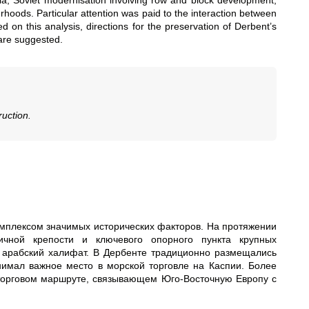
ia; Soviet modernisation involving row and block development;
hoods. Particular attention was paid to the interaction between
 on this analysis, directions for the preservation of Derbent’s
 are suggested.
ruction.
мплексом значимых исторических факторов. На протяжении
ичной крепости и ключевого опорного пункта крупных
 арабский халифат. В Дербенте традиционно размещались
нимал важное место в морской торговле на Каспии. Более
торговом маршруте, связывающем Юго‑Восточную Европу с