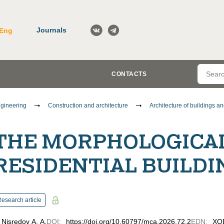
Journals
Eng
CONTACTS
gineering
Construction and architecture
Architecture of buildings an
THE MORPHOLOGICAL
RESIDENTIAL BUILDI
esearch article
Nisredov A. A.
DOI
:
https://doi.org/10.60797/mca.2026.72.2
EDN
:
XO