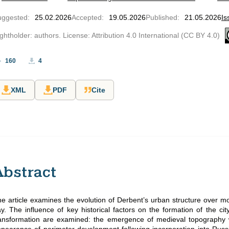
uggested
:
25.02.2026
Accepted
:
19.05.2026
Published
:
21.05.2026
Is
ghtholder: authors. License: Attribution 4.0 International (CC BY 4.0)
160
4
XML
PDF
Cite
Abstract
e article examines the evolution of Derbent’s urban structure over 
y. The influence of key historical factors on the formation of the ci
ansformation are examined: the emergence of medieval topography w