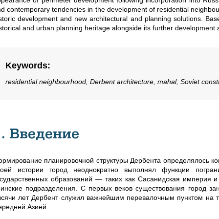
pearance of perimeter development following incorporation into Russ
d contemporary tendencies in the development of residential neighbour
storic development and new architectural and planning solutions. Based
storical and urban planning heritage alongside its further development
Keywords
:
residential neighbourhood, Derbent architecture, mahal, Soviet const
1. Введение
ормирование планировочной структуры Дербента определялось ко
воей истории город неоднократно выполнял функции погран
осударственных образований — таких как Сасанидская империя и
оинские подразделения. С первых веков существования город за
ысячи лет Дербент служил важнейшим перевалочным пунктом на 
ередней Азией.