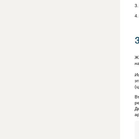
3
4
Ж
н
И
э
(ц
В
р
Д
а