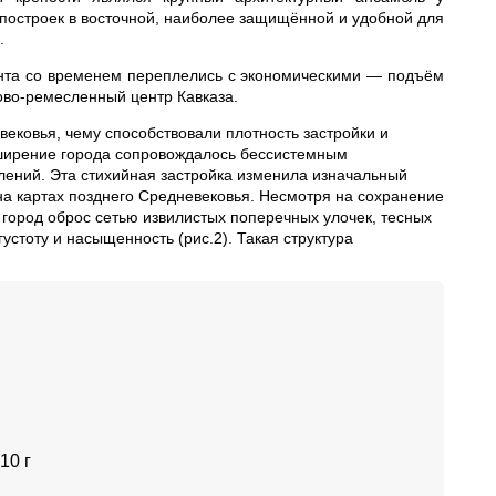
построек в восточной, наиболее защищённой и удобной для
.
нта со временем переплелись с экономическими — подъём
ово‑ремесленный центр Кавказа.
ековья, чему способствовали плотность застройки и
асширение города сопровождалось бессистемным
ений. Эта стихийная застройка изменила изначальный
на картах позднего Средневековья. Несмотря на сохранение
 город оброс сетью извилистых поперечных улочек, тесных
устоту и насыщенность (рис.2). Такая структура
10 г