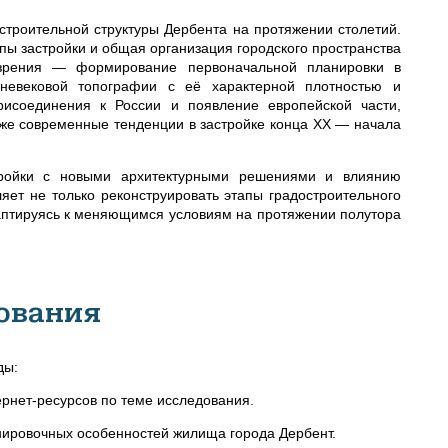
троительной структуры Дербента на протяжении столетий.
пы застройки и общая организация городского пространства
 зрения — формирование первоначальной планировки в
дневековой топографии с её характерной плотностью и
присоединения к России и появление европейской части,
кже современные тенденции в застройке конца XX — начала
тройки с новыми архитектурными решениями и влиянию
яет не только реконструировать этапы градостроительного
адаптируясь к меняющимся условиям на протяжении полутора
ования
ды:
ернет-ресурсов по теме исследования.
нировочных особенностей жилища города Дербент.