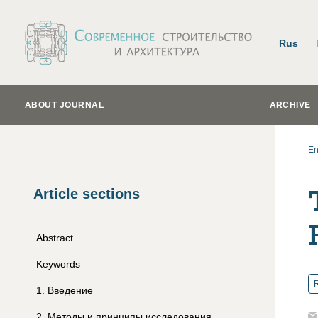
Rus
ABOUT JOURNAL
ARCHIVE
En
Article sections
Abstract
Keywords
R
1
.
Введение
2
.
Методы и принципы исследования