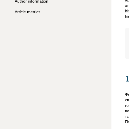
ap
Author information
an
hi
Article metrics
hi
Ф
с
г
в
т
П