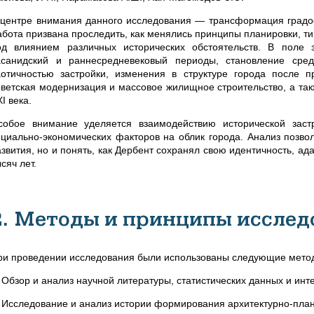
 центре внимания данного исследования — трансформация градос
абота призвана проследить, как менялись принципы планировки, ти
од влиянием различных исторических обстоятельств. В поле
асанидский и раннесредневековый периоды, становление сре
аотичностью застройки, изменения в структуре города после 
оветская модернизация и массовое жилищное строительство, а та
I века.
собое внимание уделяется взаимодействию исторической зас
оциально‑экономических факторов на облик города. Анализ позвол
азвития, но и понять, как Дербент сохранял свою идентичность, 
сяч лет.
2. Методы и принципы исслед
ри проведении исследования были использованы следующие мето
. Обзор и анализ научной литературы, статистических данных и инт
. Исследование и анализ истории формирования архитектурно-пла