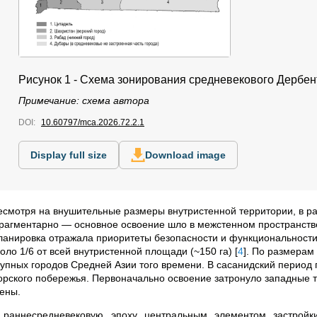
Рисунок 1 - Схема зонирования средневекового Дербен
Примечание: схема автора
DOI:
10.60797/mca.2026.72.2.1
Display full size
Download image
есмотря на внушительные размеры внутристенной территории, в р
рагментарно — основное освоение шло в межстенном пространстве
ланировка отражала приоритеты безопасности и функциональности
коло 1/6 от всей внутристенной площади (~150 га)
[
4
]
. По размерам
рупных городов Средней Азии того времени. В сасанидский период 
орского побережья. Первоначально освоение затронуло западные т
тены.
 раннесредневековую эпоху центральным элементом застройк