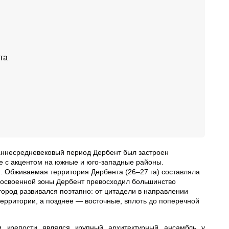
та
аннесредневековый период Дербент был застроен
 с акцентом на южные и юго‑западные районы.
. Обживаемая территория Дербента (26–27 га) составляла
 освоенной зоны Дербент превосходил большинство
город развивался поэтапно: от цитадели в направлении
ерритории, а позднее — восточные, вплоть до поперечной
и крепости являлся крупный архитектурный ансамбль у