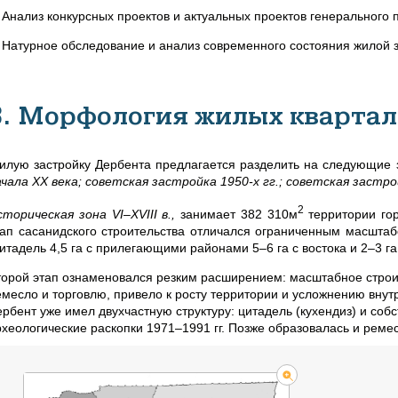
. Анализ конкурсных проектов и актуальных проектов генерального 
. Натурное обследование и анализ современного состояния жилой з
3. Морфология жилых квартал
илую застройку Дербента предлагается разделить на следующие
ачала XX века; советская застройка 1950-х гг.; советская застрой
2
сторическая зона VI–XVIII в.,
занимает 382 310м
территории го
тап сасанидского строительства отличался ограниченным масштаб
итадель 4,5 га с прилегающими районами 5–6 га с востока и 2–3 га 
торой этап ознаменовался резким расширением: масштабное строи
емесло и торговлю, привело к росту территории и усложнению внут
ербент уже имел двухчастную структуру: цитадель (кухендиз) и соб
рхеологические раскопки 1971–1991 гг. Позже образовалась и ремес