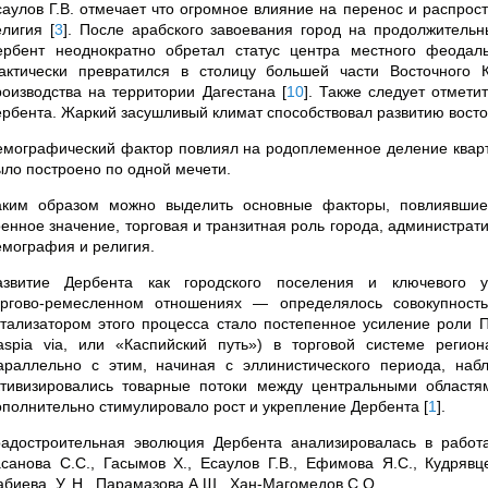
саулов Г.В. отмечает что огромное влияние на перенос и распрос
елигия
[
3
]
. После арабского завоевания город на продолжитель
ербент неоднократно обретал статус центра местного феодал
актически превратился в столицу большей части Восточного 
роизводства на территории Дагестана
[
10
]
. Также следует отмети
ербента. Жаркий засушливый климат способствовал развитию вост
емографический фактор повлиял на родоплеменное деление кварта
ыло построено по одной мечети.
аким образом можно выделить основные факторы, повлиявшие н
оенное значение, торговая и транзитная роль города, администрат
емография и религия.
азвитие Дербента как городского поселения и ключевого 
оргово‑ремесленном отношениях — определялось совокупност
атализатором этого процесса стало постепенное усиление роли Пр
aspia via, или «Каспийский путь») в торговой системе реги
араллельно с этим, начиная с эллинистического периода, наб
ктивизировались товарные потоки между центральными област
ополнительно стимулировало рост и укрепление Дербента
[
1
]
.
радостроительная эволюция Дербента анализировалась в работах
асанова С.С., Гасымов Х., Есаулов Г.В., Ефимова Я.С., Кудряв
биева, У. Н.,
Парамазова А.Ш., Хан-Магомедов С.О.