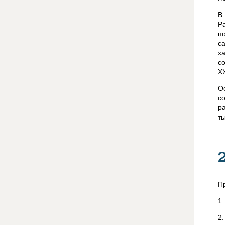
В
Р
п
с
х
с
XX
О
с
р
ты
П
1
2