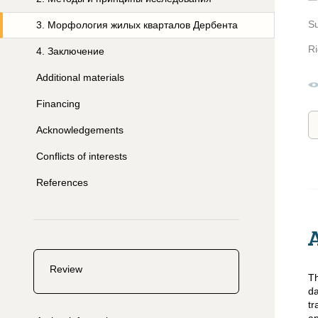
S
3
.
Морфология жилых кварталов Дербента
Ri
4
.
Заключение
Additional materials
Financing
Acknowledgements
Conflicts of interests
References
Review
Th
da
tr