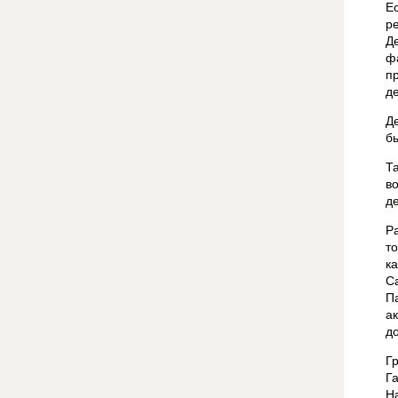
Е
р
Д
ф
п
д
Д
б
Т
в
д
Р
т
к
C
П
а
д
Г
Г
На