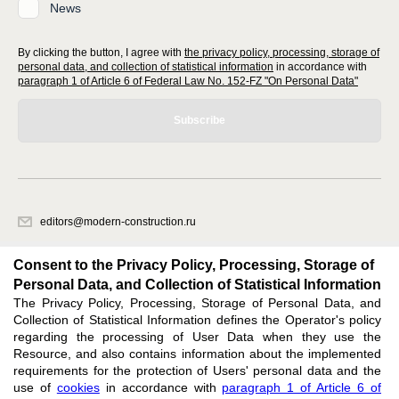
News
By clicking the button, I agree with
the privacy policy, processing, storage of
personal data, and collection of statistical information
in accordance with
paragraph 1 of Article 6 of Federal Law No. 152-FZ "On Personal Data"
Subscribe
editors@modern-construction.ru
620066, Sverdlovsk region, Ekaterinburg, Akademicheskaya str. 11A, office
1.
Consent to the Privacy Policy, Processing, Storage of
Personal Data, and Collection of Statistical Information
The Privacy Policy, Processing, Storage of Personal Data, and
Feedback
Collection of Statistical Information defines the Operator's policy
regarding the processing of User Data when they use the
Resource, and also contains information about the implemented
requirements for the protection of Users' personal data and the
use of
cookies
in accordance with
paragraph 1 of Article 6 of