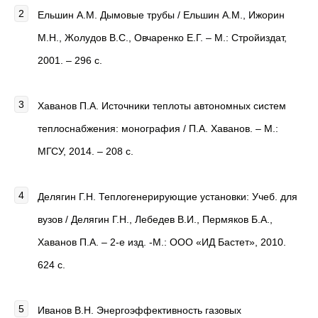
Ельшин А.М. Дымовые трубы / Ельшин А.М., Ижорин
М.Н., Жолудов В.С., Овчаренко Е.Г. – М.: Стройиздат,
2001. – 296 с.
Хаванов П.А. Источники теплоты автономных систем
теплоснабжения: монография / П.А. Хаванов. – М.:
МГСУ, 2014. – 208 с.
Делягин Г.Н. Теплогенерирующие установки: Учеб. для
вузов / Делягин Г.Н., Лебедев В.И., Пермяков Б.А.,
Хаванов П.А. – 2-е изд. -М.: ООО «ИД Бастет», 2010.
624 с.
Иванов В.Н. Энергоэффективность газовых