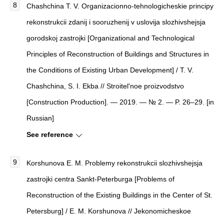
Chashchina T. V. Organizacionno-tehnologicheskie principy
rekonstrukcii zdanij i sooruzhenij v uslovija slozhivshejsja
gorodskoj zastrojki [Organizational and Technological
Principles of Reconstruction of Buildings and Structures in
the Conditions of Existing Urban Development] / T. V.
Chashchina, S. I. Ekba // Stroitel'noe proizvodstvo
[Construction Production]. — 2019. — № 2. — P. 26–29. [in
Russian]
See reference
Korshunova E. M. Problemy rekonstrukcii slozhivshejsja
zastrojki centra Sankt-Peterburga [Problems of
Reconstruction of the Existing Buildings in the Center of St.
Petersburg] / E. M. Korshunova // Jekonomicheskoe