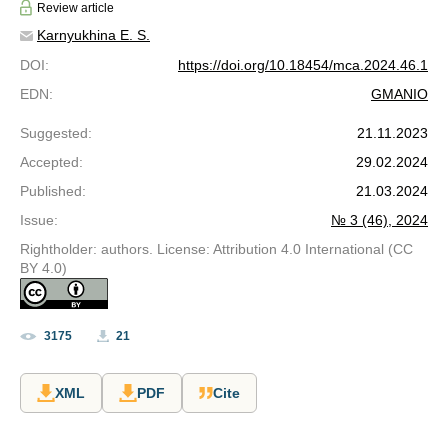
Review article
Karnyukhina E. S.
DOI
:
https://doi.org/10.18454/mca.2024.46.1
EDN
:
GMANIO
Suggested
:
21.11.2023
Accepted
:
29.02.2024
Published
:
21.03.2024
Issue
:
№ 3 (46), 2024
Rightholder: authors. License: Attribution 4.0 International (CC
BY 4.0)
3175
21
XML
PDF
Cite