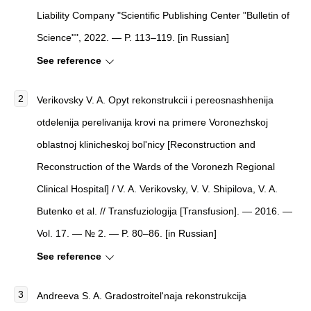
Liability Company "Scientific Publishing Center "Bulletin of
Science"", 2022. — P. 113–119. [in Russian]
See reference
Verikovsky V. A. Opyt rekonstrukcii i pereosnashhenija
otdelenija perelivanija krovi na primere Voronezhskoj
oblastnoj klinicheskoj bol'nicy [Reconstruction and
Reconstruction of the Wards of the Voronezh Regional
Clinical Hospital] / V. A. Verikovsky, V. V. Shipilova, V. A.
Butenko et al. // Transfuziologija [Transfusion]. — 2016. —
Vol. 17. — № 2. — P. 80–86. [in Russian]
See reference
Andreeva S. A. Gradostroitel'naja rekonstrukcija