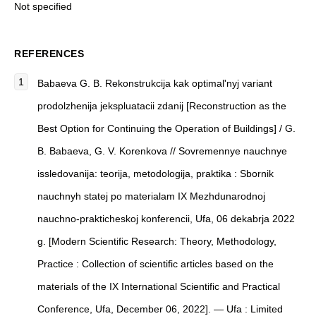
Not specified
REFERENCES
Babaeva G. B. Rekonstrukcija kak optimal'nyj variant
prodolzhenija jekspluatacii zdanij [Reconstruction as the
Best Option for Continuing the Operation of Buildings] / G.
B. Babaeva, G. V. Korenkova // Sovremennye nauchnye
issledovanija: teorija, metodologija, praktika : Sbornik
nauchnyh statej po materialam IX Mezhdunarodnoj
nauchno-prakticheskoj konferencii, Ufa, 06 dekabrja 2022
g. [Modern Scientific Research: Theory, Methodology,
Practice : Collection of scientific articles based on the
materials of the IX International Scientific and Practical
Conference, Ufa, December 06, 2022]. — Ufa : Limited