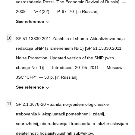
vozrozhdenie Rossii [The Economic Revival of Russia]. —
2009. — № 4(22). — P. 67–70. [in Russian]
See reference
SP 51.13330.2011 Zashhita ot shuma. Aktualizirovannaja
redakcija SNiP (s izmeneniem № 1) [SP 51.13330.2011
Noise Protection. Updated version of the SNiP (with
change No. 1)]. — Introduced. 20–05–2011. — Moscow :
JSC "CPP". — 50 p. [in Russian]
See reference
SP 2.1.3678-20 «Sanitarno-jepidemiologicheskie
trebovanija k jekspluatacii pomeshhenij, zdanij,
sooruzhenij, oborudovanija i transporta, a takzhe uslovijam
dejatel'nosti hozjajstvujushhih sub#ektov,