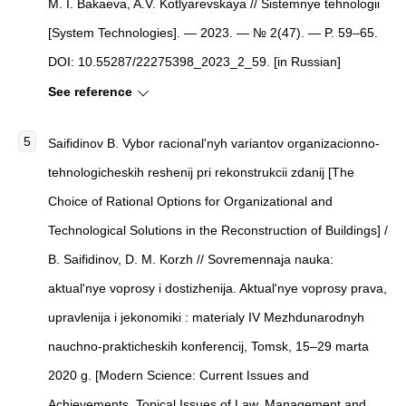
M. I. Bakaeva, A.V. Kotlyarevskaya // Sistemnye tehnologii
[System Technologies]. — 2023. — № 2(47). — P. 59–65.
DOI: 10.55287/22275398_2023_2_59. [in Russian]
See reference
Saifidinov B. Vybor racional'nyh variantov organizacionno-
tehnologicheskih reshenij pri rekonstrukcii zdanij [The
Choice of Rational Options for Organizational and
Technological Solutions in the Reconstruction of Buildings] /
B. Saifidinov, D. M. Korzh // Sovremennaja nauka:
aktual'nye voprosy i dostizhenija. Aktual'nye voprosy prava,
upravlenija i jekonomiki : materialy IV Mezhdunarodnyh
nauchno-prakticheskih konferencij, Tomsk, 15–29 marta
2020 g. [Modern Science: Current Issues and
Achievements. Topical Issues of Law, Management and