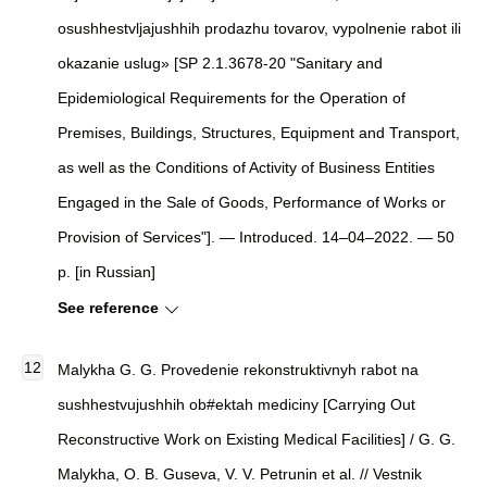
osushhestvljajushhih prodazhu tovarov, vypolnenie rabot ili
okazanie uslug» [SP 2.1.3678-20 "Sanitary and
Epidemiological Requirements for the Operation of
Premises, Buildings, Structures, Equipment and Transport,
as well as the Conditions of Activity of Business Entities
Engaged in the Sale of Goods, Performance of Works or
Provision of Services"]. — Introduced. 14–04–2022. — 50
p. [in Russian]
See reference
Malykha G. G. Provedenie rekonstruktivnyh rabot na
sushhestvujushhih ob#ektah mediciny [Carrying Out
Reconstructive Work on Existing Medical Facilities] / G. G.
Malykha, O. B. Guseva, V. V. Petrunin et al. // Vestnik