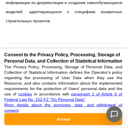
информации из документации и создание самообучающихся
моделей, адаптирующихся к специфике конкретных
строительных проектов.
Consent to the Privacy Policy, Processing, Storage of
ADDITIONAL MATERIALS
Personal Data, and Collection of Statistical Information
The Privacy Policy, Processing, Storage of Personal Data, and
Not specified
Collection of Statistical Information defines the Operator's policy
regarding the processing of User Data when they use the
Resource, and also contains information about the implemented
requirements for the protection of Users' personal data and the
FINANCING
use of
cookies
in accordance with
paragraph 1 of Article 6 of
Federal Law No. 152-FZ "On Personal Data"
.
The authors did not receive financial support for research,
More details about the purposes, data, and withdrawal of
writing and publishing articles
consent
.
Accept