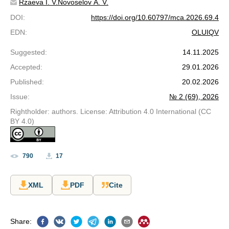
Rzaeva I. V.
Novoselov A. V.
DOI
:
https://doi.org/10.60797/mca.2026.69.4
EDN
:
OLUIQV
Suggested
:
14.11.2025
Accepted
:
29.01.2026
Published
:
20.02.2026
Issue
:
№ 2 (69), 2026
Rightholder: authors. License: Attribution 4.0 International (CC
BY 4.0)
790
17
XML
PDF
Cite
Share
: