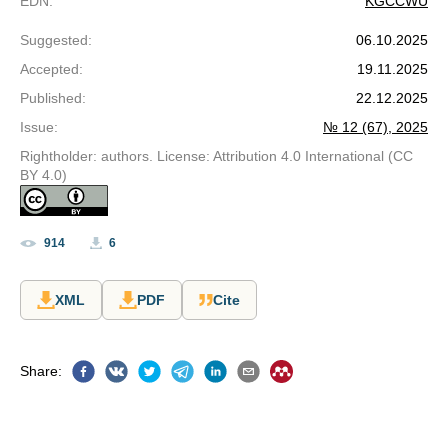
EDN
:
KGCCWU
Suggested
:
06.10.2025
Accepted
:
19.11.2025
Published
:
22.12.2025
Issue
:
№ 12 (67), 2025
Rightholder: authors. License: Attribution 4.0 International (CC
BY 4.0)
914
6
XML
PDF
Cite
Share
: