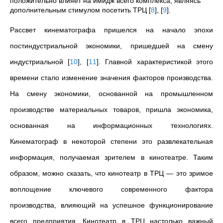
положительно влияет на имидж всего комплекса, являясь
дополнительным стимулом посетить ТРЦ
[
8
]
,
[
9
]
.
Рассвет кинематографа пришелся на начало эпохи
постиндустриальной экономики, пришедшей на смену
индустриальной
[
10
]
,
[
11
]
. Главной характеристикой этого
времени стало изменение значения факторов производства.
На смену экономики, основанной на промышленном
производстве материальных товаров, пришла экономика,
основанная на информационных технологиях.
Кинематограф в некоторой степени это развлекательная
информация, получаемая зрителем в кинотеатре. Таким
образом, можно сказать, что кинотеатр в ТРЦ — это зримое
воплощение ключевого современного фактора
производства, влияющий на успешное функционирование
всего предприятия. Кинотеатр в ТРЦ настолько важный