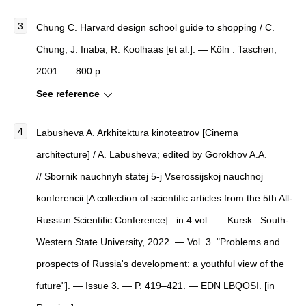
Chung С. Harvard design school guide to shopping / С.
Chung, J. Inaba, R. Koolhaas [et al.]. — Köln : Taschen,
2001. — 800 p.
See reference
Labusheva A. Arkhitektura kinoteatrov [Cinema
architecture] / A. Labusheva; edited by Gorokhov A.A.
// Sbornik nauchnyh statej 5-j Vserossijskoj nauchnoj
konferencii [A collection of scientific articles from the 5th All-
Russian Scientific Conference] : in 4 vol. — Kursk : South-
Western State University, 2022. — Vol. 3. "Problems and
prospects of Russia's development: a youthful view of the
future"]. — Issue 3. — P. 419–421. — EDN LBQOSI. [in