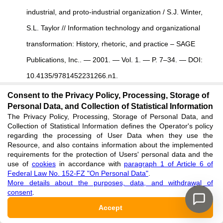
industrial, and proto-industrial organization / S.J. Winter,
S.L. Taylor // Information technology and organizational
transformation: History, rhetoric, and practice – SAGE
Publications, Inc.. — 2001. — Vol. 1. — P. 7–34. — DOI:
10.4135/9781452231266.n1.
See reference
Consent to the Privacy Policy, Processing, Storage of
Personal Data, and Collection of Statistical Information
The Privacy Policy, Processing, Storage of Personal Data, and
Yamamura E. Socio-economic effects on increased cinema
Collection of Statistical Information defines the Operator's policy
regarding the processing of User Data when they use the
attendance: The case of Japan / E. Yamamura // The
Resource, and also contains information about the implemented
Journal of Socio-Economics. — 2008. — Vol. 6. — P.
requirements for the protection of Users' personal data and the
use of
cookies
in accordance with
paragraph 1 of Article 6 of
2546–2555. — DOI: 10.1016/j.socec.2008.04.015.
Federal Law No. 152-FZ "On Personal Data"
.
More details about the purposes, data, and withdrawal of
See reference
consent
.
Accept
Top-10 detskikh razvlekatelnikh tsentrov v mollakh Moskvi