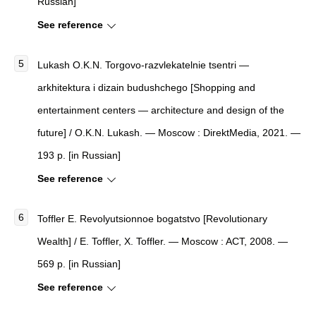
Russian]
See reference
Lukash O.K.N. Torgovo-razvlekatelnie tsentri —
arkhitektura i dizain budushchego [Shopping and
entertainment centers — architecture and design of the
future] / O.K.N. Lukash. — Moscow : DirektMedia, 2021. —
193 p. [in Russian]
See reference
Toffler E. Revolyutsionnoe bogatstvo [Revolutionary
Wealth] / E. Toffler, X. Toffler. — Moscow : ACT, 2008. —
569 p. [in Russian]
See reference