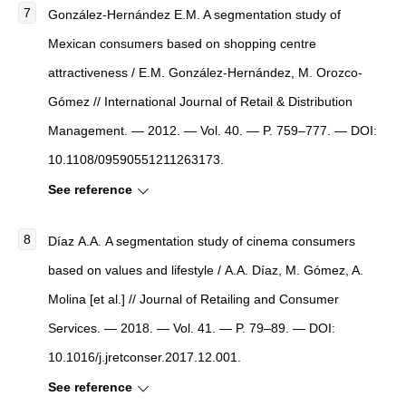
González‐Hernández E.M. A segmentation study of
Mexican consumers based on shopping centre
attractiveness / E.M. González‐Hernández, M. Orozco‐
Gómez // International Journal of Retail & Distribution
Management. — 2012. — Vol. 40. — P. 759–777. — DOI:
10.1108/09590551211263173.
See reference
Díaz А.А. A segmentation study of cinema consumers
based on values and lifestyle / А.А. Díaz, M. Gómez, A.
Molina [et al.] // Journal of Retailing and Consumer
Services. — 2018. — Vol. 41. — P. 79–89. — DOI:
10.1016/j.jretconser.2017.12.001.
See reference